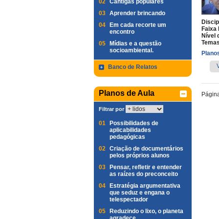
02
Cantigas populares
03
Aprender brincando
Discip
04
Em cada recorte um
Faixa 
encontro
Nível 
Temas
05
Mídias e a questão
socioambiental.
Planos
Banco de Relatos
Planos de Aula
Págin
Filtrar por
01
Possibilidades de
aplicabilidades
pedagógicas
02
Criação de documentários
pelos próprios alunos
03
Pensar, refletir e entender
as raízes do preconceito
04
Estratégia argumentativa
que seduz e engana o
telespectador
05
Reduzindo o lixo, o planeta
agradece