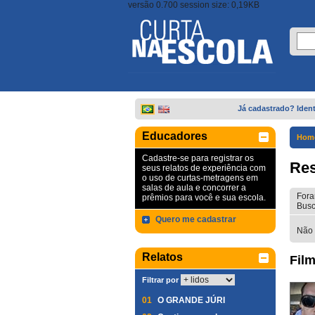
versão 0.700 session size: 0,19KB
Já cadastrado? Ident
Educadores
Hom
Cadastre-se para registrar os
Res
seus relatos de experiência com
o uso de curtas-metragens em
salas de aula e concorrer a
Fora
prêmios para você e sua escola.
Busc
Quero me cadastrar
Não 
Relatos
Film
Filtrar por
01
O GRANDE JÚRI