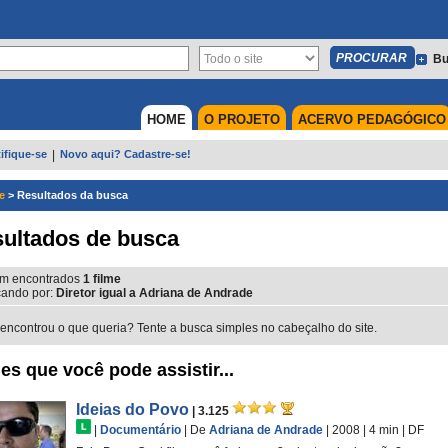
Bu
HOME
O PROJETO
ACERVO PEDAGÓGICO
ifique-se
|
Novo aqui? Cadastre-se!
e
>
Resultados da busca
ultados de busca
m encontrados
1
filme
ando por:
Diretor igual a Adriana de Andrade
encontrou o que queria? Tente a busca simples no cabeçalho do site.
es que você pode assistir...
Ideias do Povo
| 3.125
|
Documentário
|
De
Adriana de Andrade
| 2008
| 4 min
|
DF