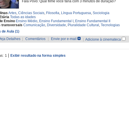
Fala Povo: Qual filme você faria com 3 minutos de duração?
linas
Artes
,
Ciências Sociais
,
Filosofia
,
Língua Portuguesa
,
Sociologia
Etária
Todas as idades
de Ensino
Ensino Médio
,
Ensino Fundamental I
,
Ensino Fundamental II
 transversais
Comunicação
,
Diversidade
,
Pluralidade Cultural
,
Tecnologias
 de Aula (1)
Veja Detalhes
|
Comentários
|
Envie por e-mail
|
Adicione à cinemateca
as:
1
Exibir resultado na forma simples