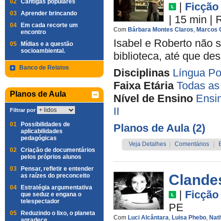
02
Cantigas populares
|
Ficção
03
Aprender brincando
| 15 min
|
04
Em cada recorte um
Com
Bárbara Montes Claros
,
Marcos 
encontro
Isabel e Roberto não 
05
Mídias e a questão
socioambiental.
biblioteca, até que d
Banco de Relatos
Disciplinas
Língua Po
Faixa Etária
Todas as
Planos de Aula
Nível de Ensino
Ensi
II
Filtrar por
01
Possibilidades de
Planos de Aula (2)
aplicabilidades
pedagógicas
Veja Detalhes
|
Comentários
|
02
Criação de documentários
pelos próprios alunos
03
Pensar, refletir e entender
Clandes
as raízes do preconceito
04
Estratégia argumentativa
|
Ficção
que seduz e engana o
telespectador
PE
05
Reduzindo o lixo, o planeta
Com
Luci Alcântara
,
Luisa Phebo
,
Nath
agradece