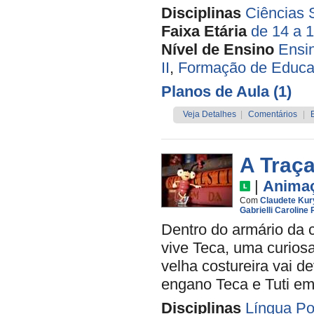
Disciplinas
Ciências 
Faixa Etária
de 14 a 
Nível de Ensino
Ensi
II
,
Formação de Educa
Planos de Aula (1)
Veja Detalhes
|
Comentários
|
A Traç
|
Anima
Com
Claudete Ku
Gabrielli Caroline
Dentro do armário da c
vive Teca, uma curios
velha costureira vai de
engano Teca e Tuti em
Disciplinas
Língua Po