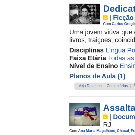
Dedicat
|
Ficção
Com
Carlos Gregó
Uma jovem viúva que c
livros, traições, coinc
Disciplinas
Língua Po
Faixa Etária
Todas as
Nível de Ensino
Ensi
Planos de Aula (1)
Veja Detalhes
|
Comentários
|
Assalt
|
Docume
RJ
Com
Ana Maria Magalhães
,
Chacal
,
Fr