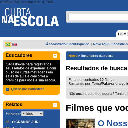
versão 0.700 session size: 0,19KB
HOM
Já cadastrado? Identifique-se
|
Novo aqui? Cadastre-s
Educadores
Home
>
Resultados da busca
Cadastre-se para registrar os
Resultados de busca
seus relatos de experiência com
o uso de curtas-metragens em
salas de aula e concorrer a
Foram encontrados
10
filmes
prêmios para você e sua escola.
Buscando por:
Tema/Palavra-chave ig
Quero me cadastrar
Não encontrou o que queria? Tente a 
Relatos
Filmes que voc
Filtrar por
O Noss
01
O GRANDE JÚRI