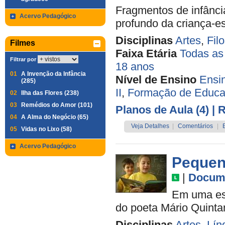
Fragmentos de infânci
Acervo Pedagógico
profundo da criança-esc
Disciplinas
Artes
,
Filo
Filmes
Faixa Etária
Todas as
Filtrar por
18 anos
01
A Invenção da Infância
Nível de Ensino
Ensi
(285)
II
,
Formação de Educa
02
Ilha das Flores (238)
03
Remédios do Amor (101)
Planos de Aula (4)
| 
04
A Alma do Negócio (65)
Veja Detalhes
|
Comentários
|
05
Vidas no Lixo (58)
Acervo Pedagógico
Pequen
|
Docume
Em uma esc
do poeta Mário Quinta
Disciplinas
Artes
,
Lín