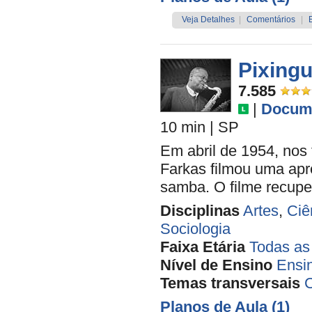
Veja Detalhes
|
Comentários
|
Pixing
7.585
|
Docume
10 min
|
SP
Em abril de 1954, nos
Farkas filmou uma ap
samba. O filme recuper
Disciplinas
Artes
,
Ciê
Sociologia
Faixa Etária
Todas as
Nível de Ensino
Ensi
Temas transversais
C
Planos de Aula (1)