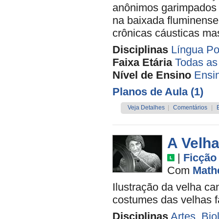
anônimos garimpados p
na baixada fluminense
crônicas cáusticas ma
Disciplinas
Língua Po
Faixa Etária
Todas as
Nível de Ensino
Ensi
Planos de Aula (1)
Veja Detalhes
|
Comentários
|
A Velha
|
Ficção
Com
Math
Ilustração da velha can
costumes das velhas 
Disciplinas
Artes
,
Bio