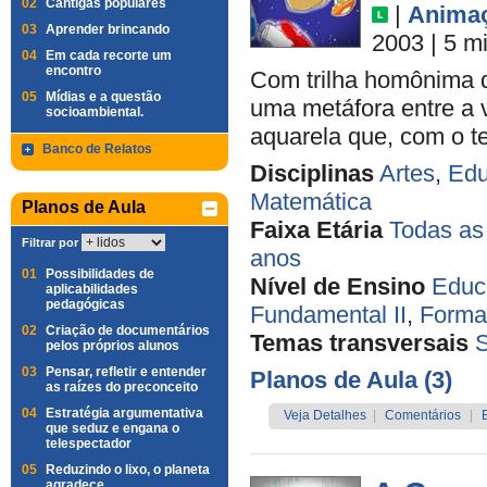
02
Cantigas populares
|
Anima
03
Aprender brincando
2003
| 5 m
04
Em cada recorte um
encontro
Com trilha homônima de
05
Mídias e a questão
uma metáfora entre a 
socioambiental.
aquarela que, com o t
Banco de Relatos
Disciplinas
Artes
,
Edu
Matemática
Planos de Aula
Faixa Etária
Todas as
Filtrar por
anos
01
Possibilidades de
Nível de Ensino
Educa
aplicabilidades
pedagógicas
Fundamental II
,
Forma
02
Criação de documentários
Temas transversais
pelos próprios alunos
03
Pensar, refletir e entender
Planos de Aula (3)
as raízes do preconceito
04
Estratégia argumentativa
Veja Detalhes
|
Comentários
|
que seduz e engana o
telespectador
05
Reduzindo o lixo, o planeta
agradece