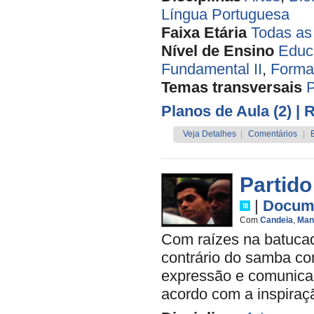
Língua Portuguesa
Faixa Etária
Todas as
Nível de Ensino
Educa
Fundamental II
,
Forma
Temas transversais
P
Planos de Aula (2)
| 
Veja Detalhes
|
Comentários
|
Partido
|
Docume
Com
Candeia
,
Man
Com raízes na batucada
contrário do samba co
expressão e comunicaç
acordo com a inspiraç