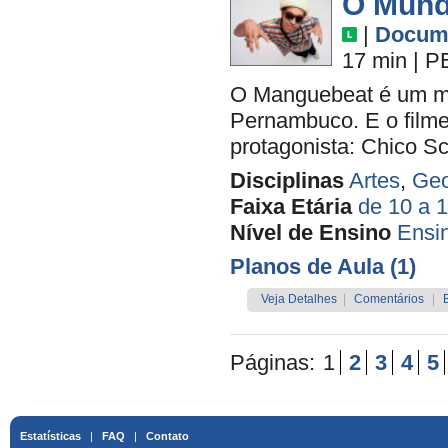
O Mund
|
Docume
17 min
|
P
O Manguebeat é um mo
Pernambuco. E o filme 
protagonista: Chico Sc
Disciplinas
Artes
,
Geo
Faixa Etária
de 10 a 
Nível de Ensino
Ensi
Planos de Aula (1)
Veja Detalhes
|
Comentários
|
Páginas:
1
2
3
4
5
Estatísticas
|
FAQ
|
Contato