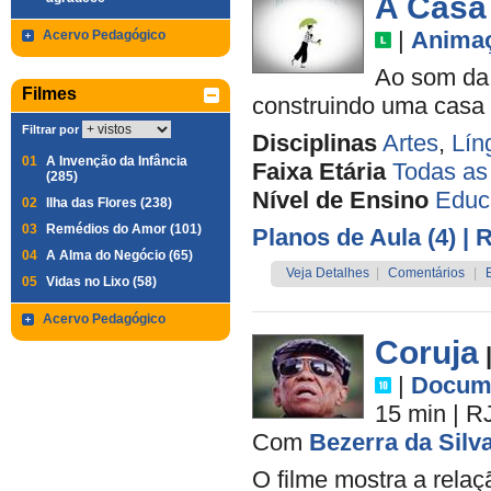
A Casa
|
Anima
Acervo Pedagógico
Ao som da 
Filmes
construindo uma casa q
Filtrar por
Disciplinas
Artes
,
Lín
01
A Invenção da Infância
Faixa Etária
Todas as
(285)
Nível de Ensino
Educa
02
Ilha das Flores (238)
03
Remédios do Amor (101)
Planos de Aula (4)
| 
04
A Alma do Negócio (65)
Veja Detalhes
|
Comentários
|
05
Vidas no Lixo (58)
Acervo Pedagógico
Coruja
|
Docume
15 min
|
R
Com
Bezerra da Silv
O filme mostra a rela