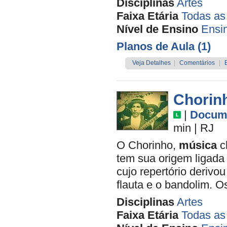
Disciplinas
Artes
Faixa Etária
Todas as
Nível de Ensino
Ensi
Planos de Aula (1)
Veja Detalhes
|
Comentários
|
Chorin
|
Docume
min
|
RJ
O Chorinho,
música
ch
tem sua origem ligada
cujo repertório derivo
flauta e o bandolim. Os
Disciplinas
Artes
Faixa Etária
Todas as