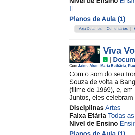
Nível de Ensino
Ensi
II
Planos de Aula (1)
Veja Detalhes
|
Comentários
|
Viva Vo
|
Docume
Com
Jaime Alem
,
Maria Bethânia
,
Rau
Com o som do seu trom
Souza de volta a Bangu
(filme de 1969), e, e
Juntos, eles celebram 
Disciplinas
Artes
Faixa Etária
Todas as
Nível de Ensino
Ensi
Planos de Aula (1)