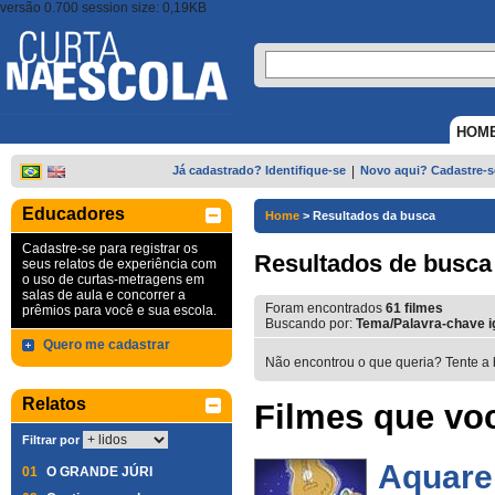
versão 0.700 session size: 0,19KB
HOM
Já cadastrado? Identifique-se
|
Novo aqui? Cadastre-s
Educadores
Home
>
Resultados da busca
Cadastre-se para registrar os
Resultados de busca
seus relatos de experiência com
o uso de curtas-metragens em
salas de aula e concorrer a
Foram encontrados
61
filmes
prêmios para você e sua escola.
Buscando por:
Tema/Palavra-chave i
Quero me cadastrar
Não encontrou o que queria? Tente a 
Relatos
Filmes que voc
Filtrar por
Aquare
01
O GRANDE JÚRI