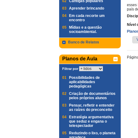
02
Cantigas populares
esses 
03
Aprender brincando
país d
04
Em cada recorte um
Discip
encontro
Nível 
05
Mídias e a questão
Planos
socioambiental.
Banco de Relatos
Págin
Planos de Aula
Filtrar por
01
Possibilidades de
aplicabilidades
pedagógicas
02
Criação de documentários
pelos próprios alunos
03
Pensar, refletir e entender
as raízes do preconceito
04
Estratégia argumentativa
que seduz e engana o
telespectador
05
Reduzindo o lixo, o planeta
agradece