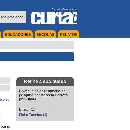
Parceria Promocional
sca detalhada
EDUCADORES
ESCOLAS
RELATOS
Refine a sua busca
Navegue pelos resultados da
pesquisa por
Marcelo Barreto
por
Filmes
imples
Diretor (1)
Ficha Técnica (1)
,
 bairro