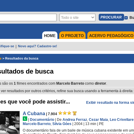
Bu
HOME
O PROJETO
ACERVO PEDAGÓGICO
ifique-se
|
Novo aqui? Cadastre-se!
e
>
Resultados da busca
ultados de busca
s são os
1
filmes encontrados com
Marcelo Barreto
como
diretor
.
 ver resultados por outros critérios, refine sua busca usando a ferramenta à direita:
es que você pode assistir...
Exibir resultado na forma s
A Cubana
| 7.904
|
Documentário
|
De
Andrea Ferraz
,
Cezar Maia
,
Leo Crivellare
Marcelo Barreto
,
Silvia Góes
| 2004
| 13 min
|
PE
O documentário fala de um baile de música cubana existente em um