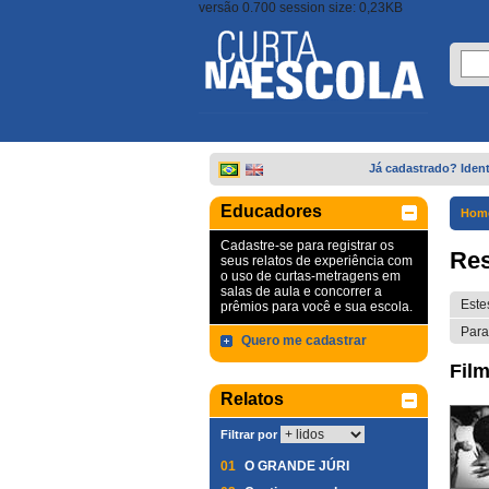
versão 0.700 session size: 0,23KB
Já cadastrado? Ident
Educadores
Hom
Cadastre-se para registrar os
Res
seus relatos de experiência com
o uso de curtas-metragens em
salas de aula e concorrer a
Este
prêmios para você e sua escola.
Para
Quero me cadastrar
Film
Relatos
Filtrar por
01
O GRANDE JÚRI