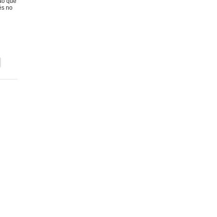
ão que
és no