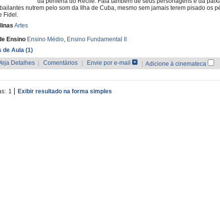
da periferia do Recife. Fala também de seus personagens e da paix
bailantes nutrem pelo som da Ilha de Cuba, mesmo sem jamais terem pisado os p
e Fidel.
linas
Artes
de Ensino
Ensino Médio
,
Ensino Fundamental II
 de Aula (1)
Veja Detalhes
|
Comentários
|
Envie por e-mail
|
Adicione à cinemateca
as:
1
Exibir resultado na forma simples