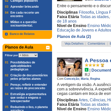
02
Cantigas populares
Entre o pensamento e o discur
03
Aprender brincando
Disciplinas
Filosofia
,
Língua 
04
Em cada recorte um
encontro
Faixa Etária
Todas as idades
,
de 18 anos
05
Mídias e a questão
Nível de Ensino
Ensino Médi
socioambiental.
Educação de Jovens e Adulto
Banco de Relatos
Planos de Aula (2)
Veja Detalhes
|
Comentários
|
Planos de Aula
Filtrar por
A Pessoa 
01
Possibilidades de
aplicabilidades
pedagógicas
|
Document
RJ
02
Criação de documentários
pelos próprios alunos
Com
Conceição
,
Maria
,
Regina
A vertigem da visão. A ausên
03
Pensar, refletir e entender
as raízes do preconceito
com a sobrevivência. A experiê
cegas cantam em troca de es
04
Estratégia argumentativa
que seduz e engana o
Disciplinas
Artes
,
Ciências
,
Hi
telespectador
Faixa Etária
Todas as idades
05
Reduzindo o lixo, o planeta
Nível de Ensino
Ensino Médi
agradece