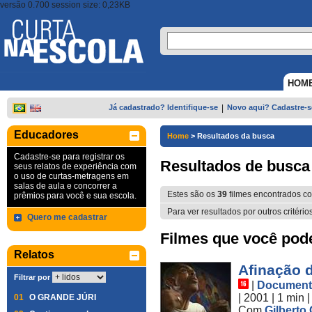
versão 0.700 session size: 0,23KB
HOM
Já cadastrado? Identifique-se
|
Novo aqui? Cadastre-s
Educadores
Home
>
Resultados da busca
Cadastre-se para registrar os
Resultados de busca
seus relatos de experiência com
o uso de curtas-metragens em
salas de aula e concorrer a
Estes são os
39
filmes encontrados 
prêmios para você e sua escola.
Para ver resultados por outros critério
Quero me cadastrar
Filmes que você pode 
Relatos
Afinação d
Filtrar por
|
Document
| 2001
| 1 min
01
O GRANDE JÚRI
Com
Gilberto 