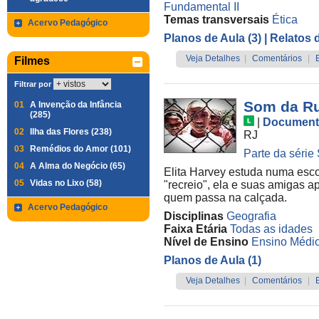
Fundamental II
Temas transversais
Ética
Acervo Pedagógico
Planos de Aula (3)
| Relatos 
Veja Detalhes
|
Comentários
|
Filmes
Filtrar por
Som da Ru
01
A Invenção da Infância
(285)
|
Document
02
Ilha das Flores (238)
RJ
03
Remédios do Amor (101)
Parte da série
04
A Alma do Negócio (65)
Elita Harvey estuda numa esco
05
Vidas no Lixo (58)
"recreio", ela e suas amigas
quem passa na calçada.
Acervo Pedagógico
Disciplinas
Geografia
Faixa Etária
Todas as idades
Nível de Ensino
Ensino Médi
Planos de Aula (1)
Veja Detalhes
|
Comentários
|