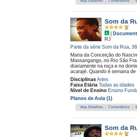
Veja Detalhes
|
Comentários
|
Som da Ru
|
Document
RJ
Parte da série Som da Rua, 38 
Maria da Conceição do Nascim
Massangango, no Rio São Franc
diariamente na roça e no domi
acarajé. Quando é semana de f
Disciplinas
Artes
Faixa Etária
Todas as idades
Nível de Ensino
Ensino Funda
Planos de Aula (1)
Veja Detalhes
|
Comentários
|
Som da Ru