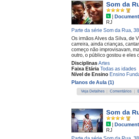
Som da Ru
|
Document
RJ
Parte da série Som da Rua, 38 
Os irmãos Alves da Silva, de 
carreira, ainda crianças, cant
começo não improvisavam, mas
outro, o público gostou e eles
Disciplinas
Artes
Faixa Etária
Todas as idades
Nível de Ensino
Ensino Funda
Planos de Aula (1)
Veja Detalhes
|
Comentários
|
Som da Ru
|
Document
RJ
Parte da série Som da Rua, 38 