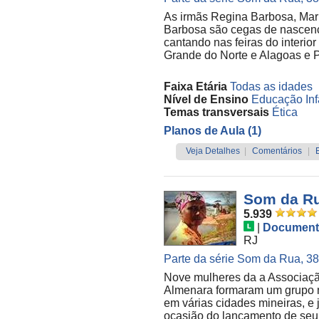
As irmãs Regina Barbosa, Mar
Barbosa são cegas de nascenç
cantando nas feiras do interi
Grande do Norte e Alagoas e Pa
Faixa Etária
Todas as idades
Nível de Ensino
Educação Infa
Temas transversais
Ética
Planos de Aula (1)
Veja Detalhes
|
Comentários
|
Som da Ru
5.939
|
Document
RJ
Parte da série Som da Rua, 38 
Nove mulheres da a Associaçã
Almenara formaram um grupo m
em várias cidades mineiras, e 
ocasião do lançamento de seu