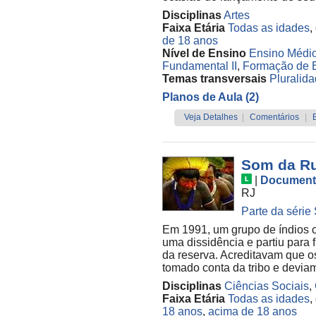
Disciplinas
Artes
Faixa Etária
Todas as idades
,
de 18 anos
Nível de Ensino
Ensino Médi
Fundamental II
,
Formação de 
Temas transversais
Pluralida
Planos de Aula (2)
Veja Detalhes
|
Comentários
|
Som da Ru
|
Document
RJ
Parte da série
Em 1991, um grupo de índios c
uma dissidência e partiu para f
da reserva. Acreditavam que 
tomado conta da tribo e deviam 
Disciplinas
Ciências Sociais
,
Faixa Etária
Todas as idades
,
18 anos
,
acima de 18 anos