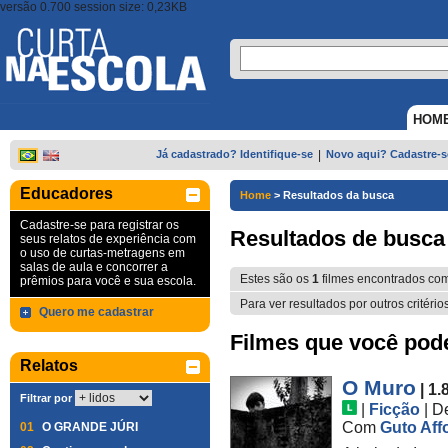
versão 0.700 session size: 0,23KB
HOM
Já cadastrado? Identifique-se
|
Novo aqui? Cadastre-s
Educadores
Home
>
Resultados da busca
Cadastre-se para registrar os
Resultados de busca
seus relatos de experiência com
o uso de curtas-metragens em
salas de aula e concorrer a
Estes são os
1
filmes encontrados co
prêmios para você e sua escola.
Para ver resultados por outros critério
Quero me cadastrar
Filmes que você pode 
Relatos
O Muro
| 1.
Filtrar por
|
Ficção
|
D
Com
Guto Aff
01
O GRANDE JÚRI