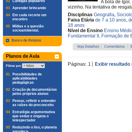
02
Cantigas populares
A bola de Igor,
vizinho. Na tentativa de resga
03
Aprender brincando
Disciplinas
Geografia
,
Sociol
04
Em cada recorte um
encontro
Faixa Etária
de 7 a 10 anos
,
d
18 anos
05
Mídias e a questão
Nível de Ensino
Ensino Médi
socioambiental.
Fundamental II
,
Formação de 
Banco de Relatos
Veja Detalhes
|
Comentários
|
Planos de Aula
Páginas:
1
Exibir resultado
Filtrar por
01
Possibilidades de
aplicabilidades
pedagógicas
02
Criação de documentários
pelos próprios alunos
03
Pensar, refletir e entender
as raízes do preconceito
04
Estratégia argumentativa
que seduz e engana o
telespectador
05
Reduzindo o lixo, o planeta
agradece