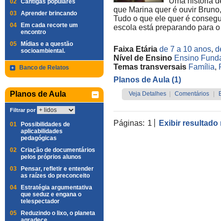
Uma história d
02
Cantigas populares
que Marina quer é ouvir Bruno,
03
Aprender brincando
Tudo o que ele quer é consegu
04
Em cada recorte um
escola está preparando para o 
encontro
05
Mídias e a questão
Faixa Etária
de 7 a 10 anos
,
d
socioambiental.
Nível de Ensino
Ensino Funda
Temas transversais
Família
,
Banco de Relatos
Planos de Aula (1)
Planos de Aula
Veja Detalhes
|
Comentários
|
Filtrar por
Páginas:
1
Exibir resultado
01
Possibilidades de
aplicabilidades
pedagógicas
02
Criação de documentários
pelos próprios alunos
03
Pensar, refletir e entender
as raízes do preconceito
04
Estratégia argumentativa
que seduz e engana o
telespectador
05
Reduzindo o lixo, o planeta
agradece