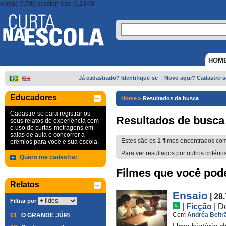
versão 0.700 session size: 0,23KB
HOM
Já cadastrado? Identifique-se
|
Novo aqui? Cadastre-s
Educadores
Home
>
Resultados da busca
Cadastre-se para registrar os
Resultados de busca
seus relatos de experiência com
o uso de curtas-metragens em
salas de aula e concorrer a
Estes são os
1
filmes encontrados co
prêmios para você e sua escola.
Para ver resultados por outros critério
Quero me cadastrar
Filmes que você pode 
Relatos
Ensaio
| 28
Filtrar por
|
Ficção
|
D
Com
Andréa Beltr
01
O GRANDE JÚRI