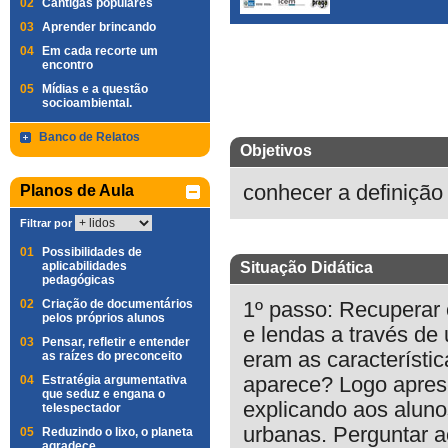
02
Cantigas populares
03
Aprender brincando
04
Em cada recorte um
encontro
05
Mídias e a questão
socioambiental.
Banco de Relatos
Objetivos
conhecer a definição 
Planos de Aula
Filtrar por
01
Possibilidades de
aplicabilidades
Situação Didática
pedagógicas
02
Criação de documentários
1º passo: Recuperar
pelos próprios alunos
e lendas a través de
03
Pensar, refletir e entender
eram as característi
as raízes do preconceito
04
Estratégia argumentativa
aparece? Logo aprese
que seduz e engana o
explicando aos aluno
telespectador
urbanas. Perguntar a
05
Reduzindo o lixo, o planeta
agradece