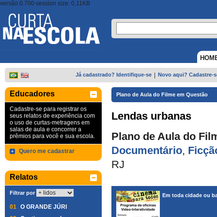
versão 0.700 session size: 0,11KB
HOM
Já cadastrado? Identifique-se
|
Novo aqui? Cadastre-s
Educadores
Plano de Aula do Filme em Questão
Cadastre-se para registrar os
Lendas urbanas
seus relatos de experiência com
o uso de curtas-metragens em
salas de aula e concorrer a
Plano de Aula do Fil
prêmios para você e sua escola.
Documentário
,
Ficçã
Quero me cadastrar
RJ
Relatos
Filtrar por
Em toda cidade ou ba
01
O GRANDE JÚRI