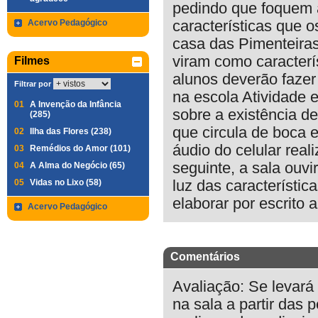
pedindo que foquem a
Acervo Pedagógico
características que o
casa das Pimenteiras
viram como caracterí
Filmes
alunos deverão fazer 
Filtrar por
na escola Atividade 
01
A Invenção da Infância
sobre a existência d
(285)
que circula de boca 
02
Ilha das Flores (238)
áudio do celular rea
03
Remédios do Amor (101)
seguinte, a sala ouvi
04
A Alma do Negócio (65)
05
Vidas no Lixo (58)
luz das característic
elaborar por escrito 
Acervo Pedagógico
Comentários
Avaliação: Se levará
na sala a partir das 