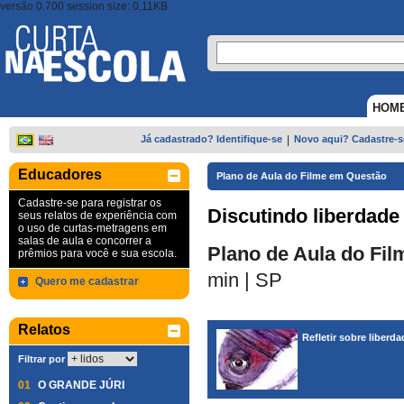
versão 0.700 session size: 0,11KB
HOM
Já cadastrado? Identifique-se
|
Novo aqui? Cadastre-s
Educadores
Plano de Aula do Filme em Questão
Cadastre-se para registrar os
Discutindo liberdade
seus relatos de experiência com
o uso de curtas-metragens em
salas de aula e concorrer a
Plano de Aula do Fil
prêmios para você e sua escola.
min
|
SP
Quero me cadastrar
Relatos
Refletir sobre liberd
Filtrar por
01
O GRANDE JÚRI