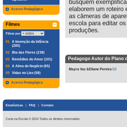
busquem exemplifica
elaborem um roteiro
Acervo Pedagógico
as câmeras de aparel
escola para editar os
Filmes
produções.
Filtrar por
01
A Invenção da Infância
(285)
02
Ilha das Flores (238)
Pedagogo Autor do Plano 
03
Remédios do Amor (101)
04
A Alma do Negócio (65)
Mayra Vaz &Eliane Pereira
05
Vidas no Lixo (58)
Acervo Pedagógico
Estatísticas
|
FAQ
|
Contato
Curta na Escola © 2014 Todos os direitos reservados.