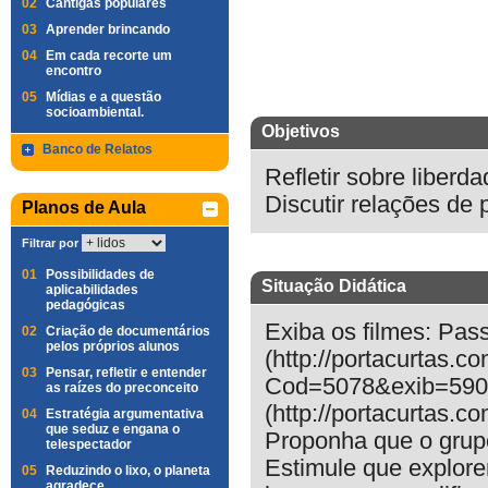
02
Cantigas populares
03
Aprender brincando
04
Em cada recorte um
encontro
05
Mídias e a questão
socioambiental.
Objetivos
Banco de Relatos
Refletir sobre liberd
Discutir relações de 
Planos de Aula
Filtrar por
01
Possibilidades de
Situação Didática
aplicabilidades
pedagógicas
Exiba os filmes: Pas
02
Criação de documentários
pelos próprios alunos
(http://portacurtas.c
03
Pensar, refletir e entender
Cod=5078&exib=5909
as raízes do preconceito
(http://portacurtas.
04
Estratégia argumentativa
que seduz e engana o
Proponha que o grupo
telespectador
Estimule que explore
05
Reduzindo o lixo, o planeta
agradece