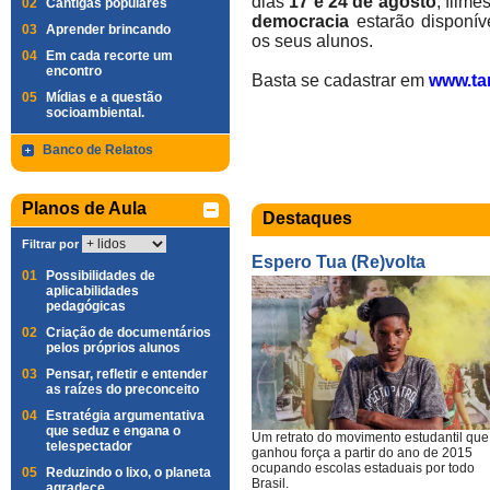
dias
17 e 24 de agosto
, filme
02
Cantigas populares
democracia
estarão disponí
03
Aprender brincando
os seus alunos.
04
Em cada recorte um
encontro
Basta se cadastrar em
www.ta
05
Mídias e a questão
socioambiental.
Banco de Relatos
Planos de Aula
Destaques
Filtrar por
Espero Tua (Re)volta
01
Possibilidades de
aplicabilidades
pedagógicas
02
Criação de documentários
pelos próprios alunos
03
Pensar, refletir e entender
as raízes do preconceito
04
Estratégia argumentativa
que seduz e engana o
Um retrato do movimento estudantil que
telespectador
ganhou força a partir do ano de 2015
ocupando escolas estaduais por todo
05
Reduzindo o lixo, o planeta
Brasil.
agradece