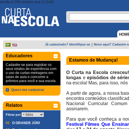
versão 0.700 session size: 0,11KB
HOM
Já cadastrado? Identifique-se
|
Novo aqui? Cadastre-s
Educadores
Estamos de Mudança!
Cadastre-se para registrar os
seus relatos de experiência com
O Curta na Escola cresceu!
o uso de curtas-metragens em
salas de aula e concorrer a
longas
e
episódios de série
prêmios para você e sua escola.
na escola! Mas, para isso, n
Quero me cadastrar
A partir de agora, a nossa ba
encontra conteúdos classifica
Nacional Curricular Comum
Relatos
assinarem.
Filtrar por
Para que você conheça a nov
01
O GRANDE JÚRI
Festival Filmes Que Ensin