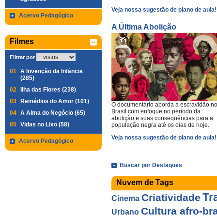
Veja nossa sugestão de plano de aula!
Acervo Pedagógico
A Última Abolição
Filmes
Filtrar por
01
A Invenção da Infância
(285)
02
Ilha das Flores (238)
03
Remédios do Amor (101)
O documentário aborda a escravidão n
Brasil com enfoque no período da
04
A Alma do Negócio (65)
abolição e suas consequências para a
05
Vidas no Lixo (58)
população negra até os dias de hoje.
Veja nossa sugestão de plano de aula!
Acervo Pedagógico
Buscar por Destaques
Nuvem de Tags
Tr
Criatividade
Cinema
Cultura afro-bra
Urbano