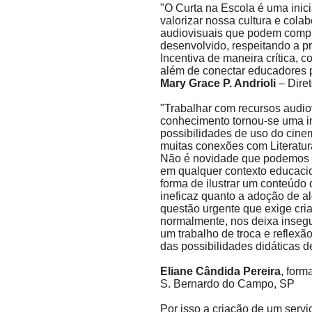
"O Curta na Escola é uma inici
valorizar nossa cultura e cola
audiovisuais que podem compl
desenvolvido, respeitando a p
Incentiva de maneira crítica, c
além de conectar educadores p
Mary Grace P. Andrioli
– Diret
"Trabalhar com recursos audio
conhecimento tornou-se uma i
possibilidades de uso do cine
muitas conexões com Literatura
Não é novidade que podemos fa
em qualquer contexto educacio
forma de ilustrar um conteúdo 
ineficaz quanto a adoção de alg
questão urgente que exige cria
normalmente, nos deixa inseg
um trabalho de troca e reflex
das possibilidades didáticas d
Eliane Cândida Pereira
, form
S. Bernardo do Campo, SP
Por isso a criação de um servi