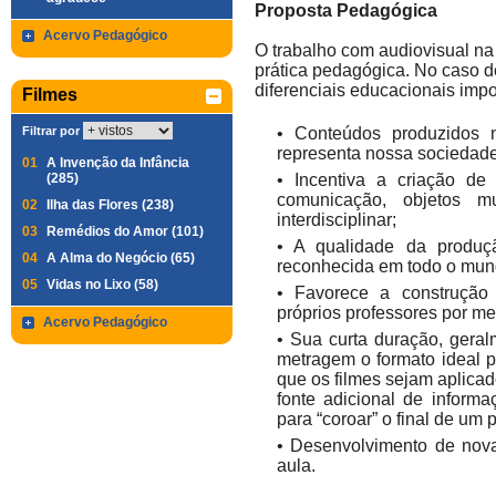
Proposta Pedagógica
Acervo Pedagógico
O trabalho com audiovisual na
prática pedagógica. No caso d
diferenciais educacionais imp
Filmes
Filtrar por
• Conteúdos produzidos no
representa nossa sociedade 
01
A Invenção da Infância
(285)
• Incentiva a criação de
comunicação, objetos mu
02
Ilha das Flores (238)
interdisciplinar;
03
Remédios do Amor (101)
• A qualidade da produçã
04
A Alma do Negócio (65)
reconhecida em todo o mund
05
Vidas no Lixo (58)
• Favorece a construção 
próprios professores por m
Acervo Pedagógico
• Sua curta duração, geral
metragem o formato ideal p
que os filmes sejam aplica
fonte adicional de inform
para “coroar” o final de um p
• Desenvolvimento de nova
aula.