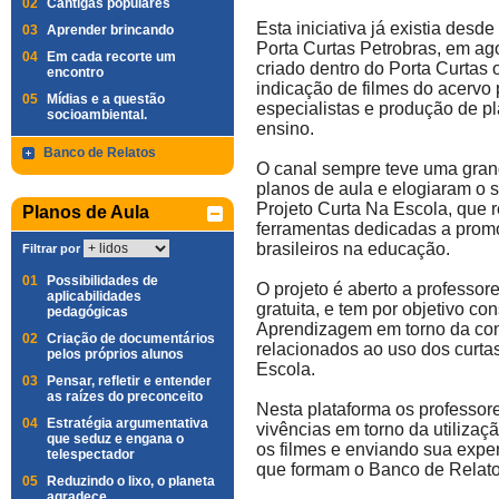
02
Cantigas populares
Esta iniciativa já existia desde
03
Aprender brincando
Porta Curtas Petrobras, em ag
04
Em cada recorte um
criado dentro do Porta Curtas 
encontro
indicação de filmes do acervo
05
Mídias e a questão
especialistas e produção de pl
socioambiental.
ensino.
Banco de Relatos
O canal sempre teve uma gran
planos de aula e elogiaram o 
Projeto Curta Na Escola, que 
Planos de Aula
ferramentas dedicadas a prom
brasileiros na educação.
Filtrar por
01
Possibilidades de
O projeto é aberto a professore
aplicabilidades
gratuita, e tem por objetivo c
pedagógicas
Aprendizagem em torno da con
02
Criação de documentários
relacionados ao uso dos curta
pelos próprios alunos
Escola.
03
Pensar, refletir e entender
as raízes do preconceito
Nesta plataforma os professor
04
Estratégia argumentativa
vivências em torno da utiliza
que seduz e engana o
os filmes e enviando sua exper
telespectador
que formam o Banco de Relato
05
Reduzindo o lixo, o planeta
agradece