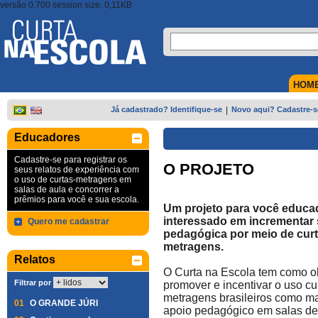
versão 0.700 session size: 0,11KB
HOM
Já cadastrado? Identifique-se
|
Novo aqui? Cadastre-s
Educadores
Cadastre-se para registrar os
O PROJETO
seus relatos de experiência com
o uso de curtas-metragens em
salas de aula e concorrer a
prêmios para você e sua escola.
Um projeto para você educa
interessado em incrementar 
Quero me cadastrar
pedagógica por meio de curt
metragens.
Relatos
O Curta na Escola tem como ob
Filtrar por
promover e incentivar o uso cu
metragens brasileiros como ma
01
O GRANDE JÚRI
apoio pedagógico em salas de