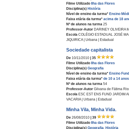
Filme Utilizado
Ilha das Flores
Disciplina(s)
História
Nível de ensino da turma*
Ensino Méd
Faixa etária da turma*
acima de 18 an
Nº de alunos na turma
25
Professor-Autor
DARINEY OLIVEIRA 
Escola
COLÉGIO ESTADUAL JOSÉ MALT
JIQUIRICA | Urbana | Estadual
Sociedade capitalista
De
10/11/2010
| 35
Filme Utilizado
Ilha das Flores
Disciplina(s)
Geografia
Nível de ensino da turma*
Ensino Fund
Faixa etária da turma*
de 10 a 14 anos
Nº de alunos na turma
54
Professor-Autor
Gilvana de Fátima Ris
Escola
ESC EST ENS FUND JARDIM AM
VACARIA | Urbana | Estadual
Minha Vila, Minha Vida.
De
26/08/2010
| 39
Filme Utilizado
Ilha das Flores
Disciplina(s)
Geografia
,
História