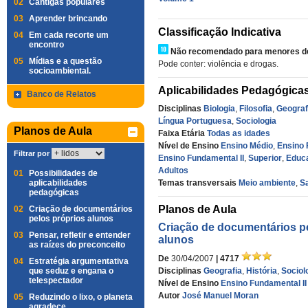
02
Cantigas populares
03
Aprender brincando
Classificação Indicativa
04
Em cada recorte um
encontro
Não recomendado para menores de
05
Mídias e a questão
Pode conter: violência e drogas.
socioambiental.
Aplicabilidades Pedagógica
Banco de Relatos
Disciplinas
Biologia
,
Filosofia
,
Geograf
Língua Portuguesa
,
Sociologia
Planos de Aula
Faixa Etária
Todas as idades
Nível de Ensino
Ensino Médio
,
Ensino 
Filtrar por
Ensino Fundamental II
,
Superior
,
Educ
Adultos
01
Possibilidades de
aplicabilidades
Temas transversais
Meio ambiente
,
S
pedagógicas
Planos de Aula
02
Criação de documentários
pelos próprios alunos
Criação de documentários p
03
Pensar, refletir e entender
alunos
as raízes do preconceito
De
30/04/2007
| 4717
04
Estratégia argumentativa
que seduz e engana o
Disciplinas
Geografia
,
História
,
Sociol
telespectador
Nível de Ensino
Ensino Fundamental II
Autor
José Manuel Moran
05
Reduzindo o lixo, o planeta
agradece