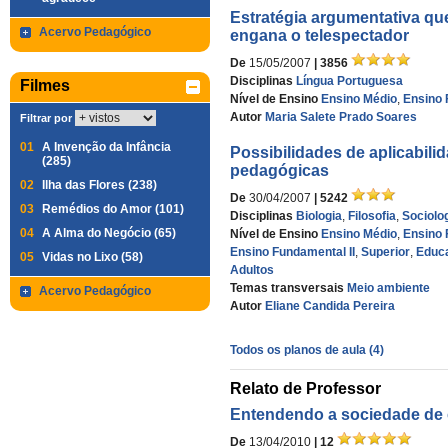
Estratégia argumentativa qu
Acervo Pedagógico
engana o telespectador
De
15/05/2007
| 3856
Disciplinas
Língua Portuguesa
Filmes
Nível de Ensino
Ensino Médio
,
Ensino 
Autor
Maria Salete Prado Soares
Filtrar por
01
A Invenção da Infância
Possibilidades de aplicabili
(285)
pedagógicas
02
Ilha das Flores (238)
De
30/04/2007
| 5242
03
Remédios do Amor (101)
Disciplinas
Biologia
,
Filosofia
,
Sociolo
04
A Alma do Negócio (65)
Nível de Ensino
Ensino Médio
,
Ensino 
Ensino Fundamental II
,
Superior
,
Educ
05
Vidas no Lixo (58)
Adultos
Temas transversais
Meio ambiente
Acervo Pedagógico
Autor
Eliane Candida Pereira
Todos os planos de aula (4)
Relato de Professor
Entendendo a sociedade d
De
13/04/2010
| 12