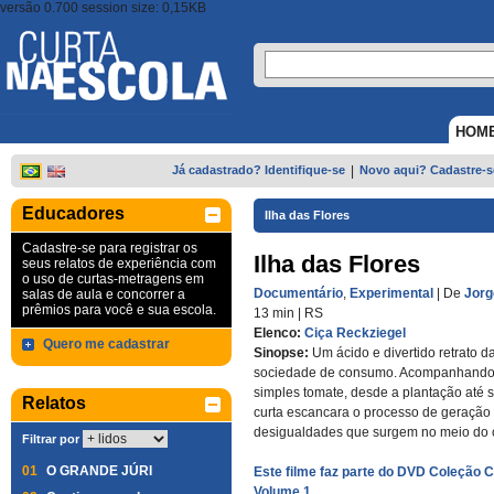
versão 0.700 session size: 0,15KB
HOM
Já cadastrado? Identifique-se
|
Novo aqui? Cadastre-s
Educadores
Ilha das Flores
Cadastre-se para registrar os
Ilha das Flores
seus relatos de experiência com
o uso de curtas-metragens em
Documentário
,
Experimental
| De
Jorg
salas de aula e concorrer a
prêmios para você e sua escola.
13 min
|
RS
Elenco:
Ciça Reckziegel
Quero me cadastrar
Sinopse:
Um ácido e divertido retrato 
sociedade de consumo. Acompanhando a
simples tomate, desde a plantação até s
Relatos
curta escancara o processo de geração 
desigualdades que surgem no meio do 
Filtrar por
01
O GRANDE JÚRI
Este filme faz parte do DVD Coleção 
Volume 1