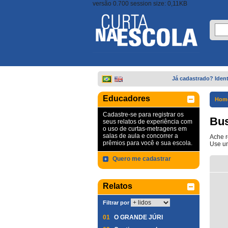
versão 0.700 session size: 0,11KB
Já cadastrado? Ident
Educadores
Hom
Cadastre-se para registrar os
Bus
seus relatos de experiência com
o uso de curtas-metragens em
salas de aula e concorrer a
Ache r
prêmios para você e sua escola.
Use um
Quero me cadastrar
Relatos
Filtrar por
01
O GRANDE JÚRI