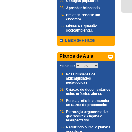
02
Cantigas populares
03
Aprender brincando
04
Em cada recorte um
encontro
05
Mídias e a questão
socioambiental.
Banco de Relatos
Planos de Aula
Filtrar por
01
Possibilidades de
aplicabilidades
pedagógicas
02
Criação de documentários
pelos próprios alunos
03
Pensar, refletir e entender
as raízes do preconceito
04
Estratégia argumentativa
que seduz e engana o
telespectador
05
Reduzindo o lixo, o planeta
agradece