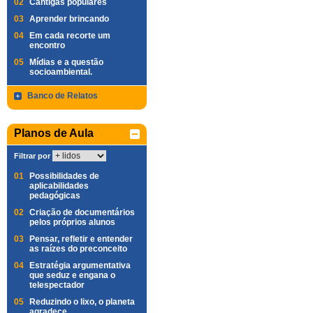
02
Cantigas populares
03
Aprender brincando
04
Em cada recorte um
encontro
05
Mídias e a questão
socioambiental.
Banco de Relatos
Planos de Aula
Filtrar por
01
Possibilidades de
aplicabilidades
pedagógicas
02
Criação de documentários
pelos próprios alunos
03
Pensar, refletir e entender
as raízes do preconceito
04
Estratégia argumentativa
que seduz e engana o
telespectador
05
Reduzindo o lixo, o planeta
agradece