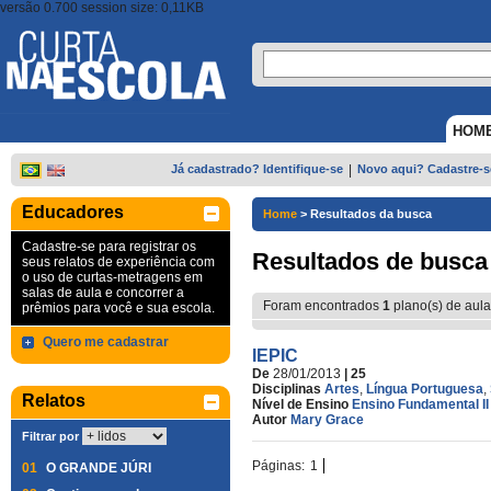
versão 0.700 session size: 0,11KB
HOM
Já cadastrado? Identifique-se
|
Novo aqui? Cadastre-s
Educadores
Home
>
Resultados da busca
Cadastre-se para registrar os
Resultados de busca
seus relatos de experiência com
o uso de curtas-metragens em
salas de aula e concorrer a
Foram encontrados
1
plano(s) de aula
prêmios para você e sua escola.
Quero me cadastrar
IEPIC
De
28/01/2013
| 25
Disciplinas
Artes
,
Língua Portuguesa
,
Relatos
Nível de Ensino
Ensino Fundamental II
Autor
Mary Grace
Filtrar por
Páginas:
1
01
O GRANDE JÚRI