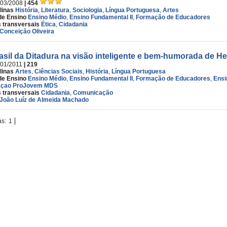
/03/2008
| 454
linas
História
,
Literatura
,
Sociologia
,
Língua Portuguesa
,
Artes
de Ensino
Ensino Médio
,
Ensino Fundamental II
,
Formação de Educadores
 transversais
Ética
,
Cidadania
Conceição Oliveira
asil da Ditadura na visão inteligente e bem-humorada de Hen
/01/2011
| 219
linas
Artes
,
Ciências Sociais
,
História
,
Língua Portuguesa
de Ensino
Ensino Médio
,
Ensino Fundamental II
,
Formação de Educadores
,
Ensi
çao ProJovem MDS
 transversais
Cidadania
,
Comunicação
João Luíz de Almeida Machado
as:
1