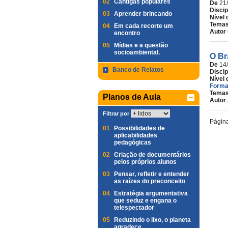
02
Cantigas populares
De
21
Discip
03
Aprender brincando
Nível 
Temas
04
Em cada recorte um
Autor
encontro
05
Mídias e a questão
socioambiental.
O Br
De
14
Banco de Relatos
Discip
Nível 
Forma
Temas
Planos de Aula
Autor
Filtrar por
Págin
01
Possibilidades de
aplicabilidades
pedagógicas
02
Criação de documentários
pelos próprios alunos
03
Pensar, refletir e entender
as raízes do preconceito
04
Estratégia argumentativa
que seduz e engana o
telespectador
05
Reduzindo o lixo, o planeta
agradece