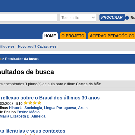
Bu
HOME
O PROJETO
ACERVO PEDAGÓGICO
ifique-se
|
Novo aqui? Cadastre-se!
e
>
Resultados da busca
ultados de busca
m encontrados
3
plano(s) de aula para o filme
Cartas da Mãe
reflexao sobre o Brasil dos últimos 30 anos
/03/2008
| 510
linas
História
,
Sociologia
,
Língua Portuguesa
,
Artes
de Ensino
Ensino Médio
Maria Elizabeth B. Almeida
as literárias e seus contextos