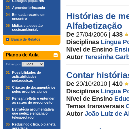
02
Cantigas populares
03
Aprender brincando
Histórias de m
04
Em cada recorte um
encontro
Alfabetização
05
Mídias e a questão
socioambiental.
De
27/04/2006
| 438
Banco de Relatos
Disciplinas
Língua P
Nível de Ensino
Ensi
Planos de Aula
Autor
Teresinha Garb
Filtrar por
Contar história
01
Possibilidades de
aplicabilidades
pedagógicas
De
20/10/2010
| 410
02
Criação de documentários
Disciplinas
Língua P
pelos próprios alunos
Nível de Ensino
Educ
03
Pensar, refletir e entender
as raízes do preconceito
Temas transversais
04
Estratégia argumentativa
Autor
João Luíz de 
que seduz e engana o
telespectador
05
Reduzindo o lixo, o planeta
agradece