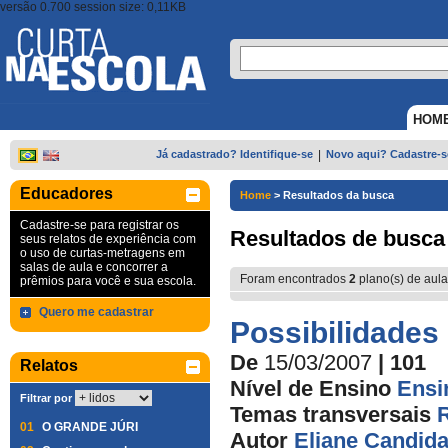
versão 0.700 session size: 0,11KB
HOM
Já cadastrado? Identifique-se
|
Novo aqui? Cadastre-s
Educadores
Home
>
Resultados da busca
Cadastre-se para registrar os
Resultados de busca
seus relatos de experiência com
o uso de curtas-metragens em
salas de aula e concorrer a
Foram encontrados
2
plano(s) de aula
prêmios para você e sua escola.
Quero me cadastrar
Possibilidades
De
15/03/2007
| 101
Relatos
Nível de Ensino
Ensi
Filtrar por
Temas transversais
01
O GRANDE JÚRI
Autor
Eliane Candida