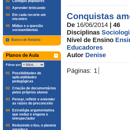
02
Cantigas populares
03
Aprender brincando
Conquistas am
04
Em cada recorte um
encontro
De
16/06/2014
| 46
05
Mídias e a questão
socioambiental.
Disciplinas
Sociolog
Nível de Ensino
Ensi
Banco de Relatos
Educadores
Autor
Denise
Planos de Aula
Filtrar por
Páginas:
1
01
Possibilidades de
aplicabilidades
pedagógicas
02
Criação de documentários
pelos próprios alunos
03
Pensar, refletir e entender
as raízes do preconceito
04
Estratégia argumentativa
que seduz e engana o
telespectador
05
Reduzindo o lixo, o planeta
agradece