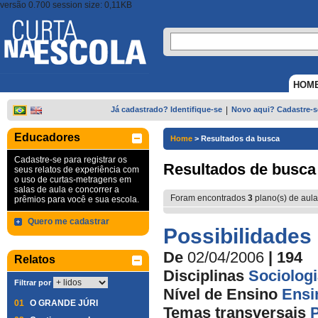
versão 0.700 session size: 0,11KB
HOM
Já cadastrado? Identifique-se
|
Novo aqui? Cadastre-s
Educadores
Home
>
Resultados da busca
Cadastre-se para registrar os
Resultados de busca
seus relatos de experiência com
o uso de curtas-metragens em
salas de aula e concorrer a
Foram encontrados
3
plano(s) de aula
prêmios para você e sua escola.
Quero me cadastrar
Possibilidades
De
02/04/2006
| 194
Relatos
Disciplinas
Sociolog
Filtrar por
Nível de Ensino
Ensi
01
O GRANDE JÚRI
Temas transversais
P