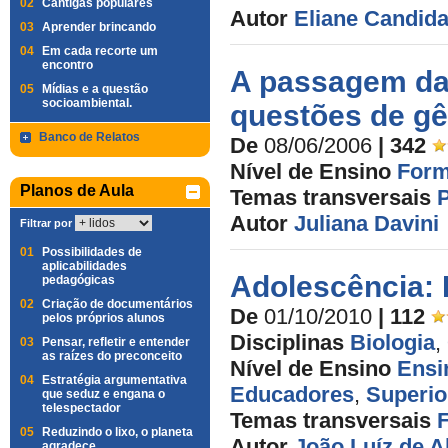
02
Cantigas populares
Autor
Eliane Candida
03
Aprender brincando
04
Em cada recorte um
encontro
A passagem da 
05
Mídias e a questão
socioambiental.
questões de g
Banco de Relatos
De
08/06/2006
| 342
Nível de Ensino
Form
Planos de Aula
Temas transversais
Autor
Juliana Davini
Filtrar por
01
Possibilidades de
aplicabilidades
Adolescência:
pedagógicas
02
Criação de documentários
De
01/10/2010
| 112
pelos próprios alunos
Disciplinas
Biologia
,
03
Pensar, refletir e entender
as raízes do preconceito
Nível de Ensino
Ensi
04
Estratégia argumentativa
Educadores
,
Superio
que seduz e engana o
telespectador
Temas transversais
F
05
Reduzindo o lixo, o planeta
Autor
João Luíz de 
agradece