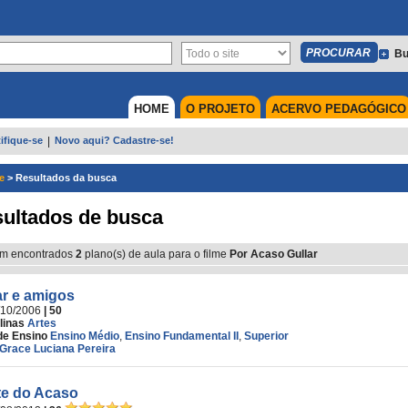
Bu
HOME
O PROJETO
ACERVO PEDAGÓGICO
ifique-se
|
Novo aqui? Cadastre-se!
e
>
Resultados da busca
ultados de busca
m encontrados
2
plano(s) de aula para o filme
Por Acaso Gullar
ar e amigos
/10/2006
| 50
linas
Artes
de Ensino
Ensino Médio
,
Ensino Fundamental II
,
Superior
Grace Luciana Pereira
te do Acaso