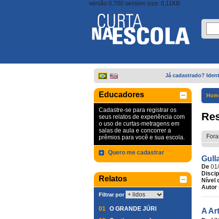
versão 0.700 session size: 0,11KB
Já cadastrado? Ident
Educadores
Hom
Cadastre-se para registrar os
Res
seus relatos de experiência com
o uso de curtas-metragens em
salas de aula e concorrer a
Fora
prêmios para você e sua escola.
Quero me cadastrar
Gull
De
01
Discip
Relatos
Nível 
Autor
Filtrar por
01
O GRANDE JÚRI
A Ar