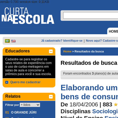
versão 0.700 session size: 0,11KB
HOM
Já cadastrado? Identifique-se
|
Novo aqui? Cadastre-s
Educadores
Home
>
Resultados da busca
Cadastre-se para registrar os
Resultados de busca
seus relatos de experiência com
o uso de curtas-metragens em
salas de aula e concorrer a
Foram encontrados
3
plano(s) de aula
prêmios para você e sua escola.
Quero me cadastrar
Elaborando um o
bens de cons
Relatos
De
18/04/2006
| 883
Filtrar por
Disciplinas
Sociolog
01
O GRANDE JÚRI