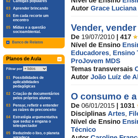
Nível de Ensino
Ensi
02
Cantigas populares
Autor
Grace Luciana 
03
Aprender brincando
04
Em cada recorte um
encontro
Vender, vender 
05
Mídias e a questão
socioambiental.
De
19/07/2010
| 417
Banco de Relatos
Nível de Ensino
Ensi
Educadores
,
Ensino 
Planos de Aula
ProJovem MDS
Temas transversais
Filtrar por
Autor
João Luíz de 
01
Possibilidades de
aplicabilidades
pedagógicas
O consumo e a 
02
Criação de documentários
pelos próprios alunos
De
06/01/2015
| 1031
03
Pensar, refletir e entender
as raízes do preconceito
Disciplinas
Artes
,
Fil
04
Estratégia argumentativa
Nível de Ensino
Ensi
que seduz e engana o
telespectador
Técnico
05
Reduzindo o lixo, o planeta
Autor
Caroline Franc
agradece