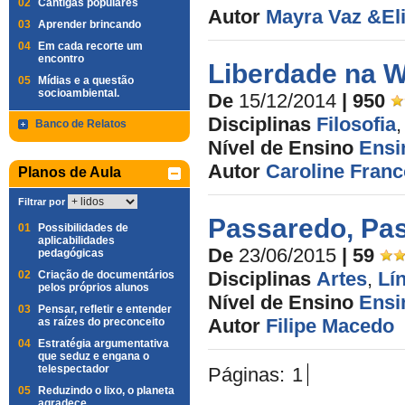
02
Cantigas populares
Autor
Mayra Vaz &Eli
03
Aprender brincando
04
Em cada recorte um
encontro
Liberdade na W
05
Mídias e a questão
socioambiental.
De
15/12/2014
| 950
Disciplinas
Filosofia
Banco de Relatos
Nível de Ensino
Ensi
Autor
Caroline Franc
Planos de Aula
Filtrar por
Passaredo, Pa
01
Possibilidades de
aplicabilidades
De
23/06/2015
| 59
pedagógicas
Disciplinas
Artes
,
Lí
02
Criação de documentários
pelos próprios alunos
Nível de Ensino
Ensi
03
Pensar, refletir e entender
Autor
Filipe Macedo
as raízes do preconceito
04
Estratégia argumentativa
que seduz e engana o
telespectador
Páginas:
1
05
Reduzindo o lixo, o planeta
agradece