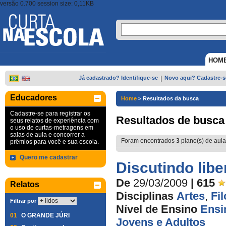
versão 0.700 session size: 0,11KB
HOM
Já cadastrado? Identifique-se
|
Novo aqui? Cadastre-s
Educadores
Home
>
Resultados da busca
Cadastre-se para registrar os
Resultados de busca
seus relatos de experiência com
o uso de curtas-metragens em
salas de aula e concorrer a
Foram encontrados
3
plano(s) de aula
prêmios para você e sua escola.
Quero me cadastrar
Discutindo lib
De
29/03/2009
| 615
Relatos
Disciplinas
Artes
,
Fil
Filtrar por
Nível de Ensino
Ensi
01
O GRANDE JÚRI
Jovens e Adultos