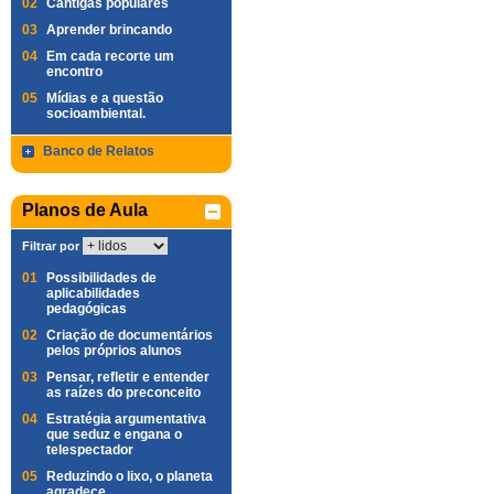
02
Cantigas populares
03
Aprender brincando
04
Em cada recorte um
encontro
05
Mídias e a questão
socioambiental.
Banco de Relatos
Planos de Aula
Filtrar por
01
Possibilidades de
aplicabilidades
pedagógicas
02
Criação de documentários
pelos próprios alunos
03
Pensar, refletir e entender
as raízes do preconceito
04
Estratégia argumentativa
que seduz e engana o
telespectador
05
Reduzindo o lixo, o planeta
agradece