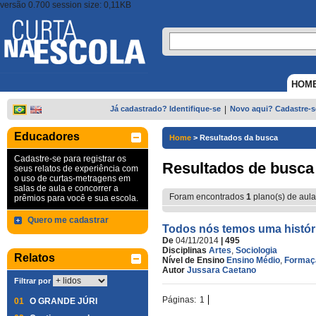
versão 0.700 session size: 0,11KB
HOM
Já cadastrado? Identifique-se
|
Novo aqui? Cadastre-s
Educadores
Home
>
Resultados da busca
Cadastre-se para registrar os
Resultados de busca
seus relatos de experiência com
o uso de curtas-metragens em
salas de aula e concorrer a
Foram encontrados
1
plano(s) de aula
prêmios para você e sua escola.
Quero me cadastrar
Todos nós temos uma histór
De
04/11/2014
| 495
Disciplinas
Artes
,
Sociologia
Relatos
Nível de Ensino
Ensino Médio
,
Formaç
Autor
Jussara Caetano
Filtrar por
Páginas:
1
01
O GRANDE JÚRI