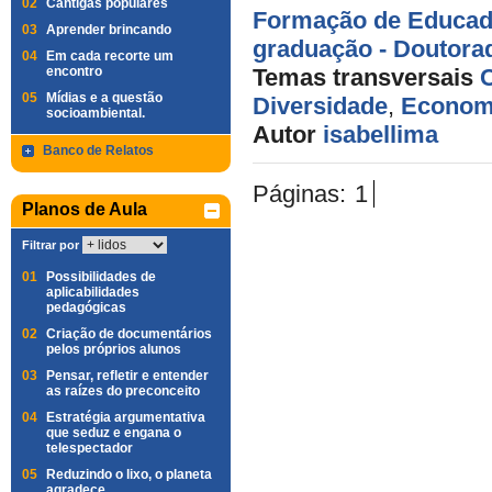
02
Cantigas populares
Formação de Educad
03
Aprender brincando
graduação - Doutora
04
Em cada recorte um
encontro
Temas transversais
05
Mídias e a questão
Diversidade
,
Econom
socioambiental.
Autor
isabellima
Banco de Relatos
Páginas:
1
Planos de Aula
Filtrar por
01
Possibilidades de
aplicabilidades
pedagógicas
02
Criação de documentários
pelos próprios alunos
03
Pensar, refletir e entender
as raízes do preconceito
04
Estratégia argumentativa
que seduz e engana o
telespectador
05
Reduzindo o lixo, o planeta
agradece