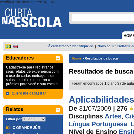
versão 0.700 session size: 0,11KB
HOM
Já cadastrado? Identifique-se
|
Novo aqui? Cadastre-s
Educadores
Home
>
Resultados da busca
Cadastre-se para registrar os
Resultados de busca
seus relatos de experiência com
o uso de curtas-metragens em
salas de aula e concorrer a
Foram encontrados
1
plano(s) de aula
prêmios para você e sua escola.
Quero me cadastrar
Aplicabilidade
De
31/07/2009
| 276
Relatos
Disciplinas
Artes
,
Ci
Filtrar por
Língua Portuguesa
,
L
01
O GRANDE JÚRI
Nível de Ensino
Ensi