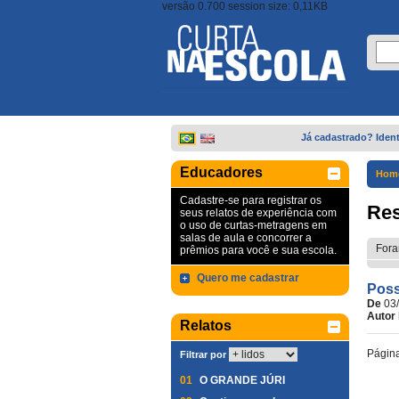
versão 0.700 session size: 0,11KB
Já cadastrado? Ident
Educadores
Hom
Cadastre-se para registrar os
Res
seus relatos de experiência com
o uso de curtas-metragens em
salas de aula e concorrer a
Fora
prêmios para você e sua escola.
Quero me cadastrar
Poss
De
03
Autor
Relatos
Págin
Filtrar por
01
O GRANDE JÚRI