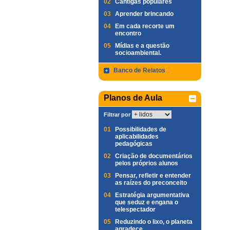
02
Cantigas populares
03
Aprender brincando
04
Em cada recorte um
encontro
05
Mídias e a questão
socioambiental.
Banco de Relatos
Planos de Aula
Filtrar por
01
Possibilidades de
aplicabilidades
pedagógicas
02
Criação de documentários
pelos próprios alunos
03
Pensar, refletir e entender
as raízes do preconceito
04
Estratégia argumentativa
que seduz e engana o
telespectador
05
Reduzindo o lixo, o planeta
agradece