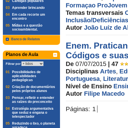
02
Cantigas populares
Formaçao ProJove
03
Aprender brincando
Temas transversais
04
Em cada recorte um
encontro
Inclusão/Deficiência
05
Mídias e a questão
Autor
João Luíz de 
socioambiental.
Banco de Relatos
Enem. Pratican
Códigos e suas
Planos de Aula
De
07/07/2015
| 47
Filtrar por
Disciplinas
Artes
,
Ed
01
Possibilidades de
aplicabilidades
Portuguesa
,
Literatu
pedagógicas
Nível de Ensino
Ensi
02
Criação de documentários
pelos próprios alunos
Autor
Filipe Macedo
03
Pensar, refletir e entender
as raízes do preconceito
Páginas:
1
04
Estratégia argumentativa
que seduz e engana o
telespectador
05
Reduzindo o lixo, o planeta
agradece