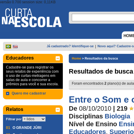
versão 0.700 session size: 0,11KB
HOM
Já cadastrado? Identifique-se
|
Novo aqui? Cadastre-s
Educadores
Home
>
Resultados da busca
Cadastre-se para registrar os
Resultados de busca
seus relatos de experiência com
o uso de curtas-metragens em
salas de aula e concorrer a
Foram encontrados
2
plano(s) de aula
prêmios para você e sua escola.
Quero me cadastrar
Entre o Som e 
De
08/10/2010
| 219
Relatos
Disciplinas
Biologia
Filtrar por
Nível de Ensino
Ensi
01
O GRANDE JÚRI
Educadores
,
Superio