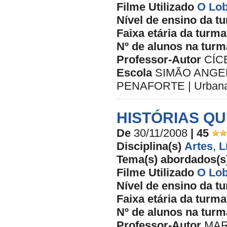
Filme Utilizado
O Lob
Nível de ensino da t
Faixa etária da turma
Nº de alunos na turm
Professor-Autor
CÍC
Escola
SIMÃO ANGEL
PENAFORTE | Urbana 
HISTÓRIAS QU
De
30/11/2008
| 45
Disciplina(s)
Artes
,
L
Tema(s) abordados(s
Filme Utilizado
O Lob
Nível de ensino da t
Faixa etária da turma
Nº de alunos na turm
Professor-Autor
MAR