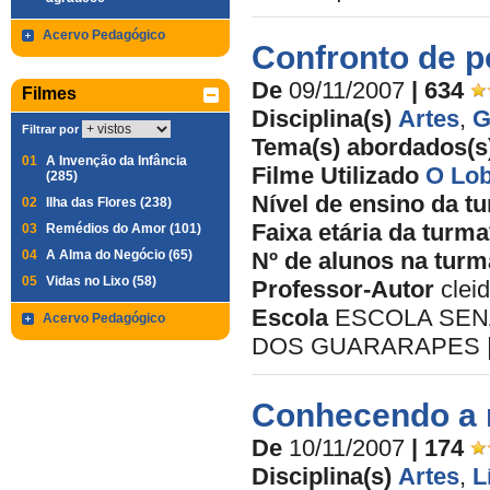
Acervo Pedagógico
Confronto de 
De
09/11/2007
| 634
Filmes
Disciplina(s)
Artes
,
G
Filtrar por
Tema(s) abordados(s
01
A Invenção da Infância
Filme Utilizado
O Lob
(285)
Nível de ensino da t
02
Ilha das Flores (238)
Faixa etária da turma
03
Remédios do Amor (101)
04
A Alma do Negócio (65)
Nº de alunos na turm
05
Vidas no Lixo (58)
Professor-Autor
clei
Escola
ESCOLA SEN
Acervo Pedagógico
DOS GUARARAPES | U
Conhecendo a n
De
10/11/2007
| 174
Disciplina(s)
Artes
,
L