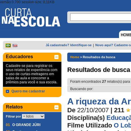
versão 0.700 session size: 0,11KB
HOM
Já cadastrado? Identifique-se
|
Novo aqui? Cadastre-s
Educadores
Home
>
Resultados da busca
Cadastre-se para registrar os
Resultados de busca
seus relatos de experiência com
o uso de curtas-metragens em
salas de aula e concorrer a
Foram encontrados
27
relatos(s) para
prêmios para você e sua escola.
Buscando por:
Quero me cadastrar
A riqueza da A
Relatos
De
22/10/2007
| 211
Disciplina(s)
Educaçã
Filtrar por
Filme Utilizado
O Lob
01
O GRANDE JÚRI