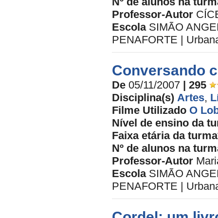
Nº de alunos na turm
Professor-Autor
CÍC
Escola
SIMÃO ANGEL
PENAFORTE | Urbana 
Conversando co
De
05/11/2007
| 295
Disciplina(s)
Artes
,
L
Filme Utilizado
O Lob
Nível de ensino da t
Faixa etária da turma
Nº de alunos na turm
Professor-Autor
Mari
Escola
SIMÃO ANGEL
PENAFORTE | Urbana 
Cordel: um livr