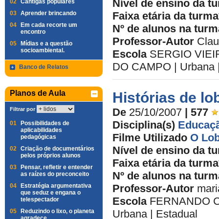
Nível de ensino da t
02
Cantigas populares
03
Aprender brincando
Faixa etária da turma
04
Em cada recorte um
Nº de alunos na turm
encontro
Professor-Autor
Clau
05
Mídias e a questão
socioambiental.
Escola
SERGIO VIEI
DO CAMPO | Urbana |
Banco de Relatos
Planos de Aula
Histórias de l
Filtrar por
De
25/10/2007
| 577
Disciplina(s)
Educaçã
01
Possibilidades de
aplicabilidades
Filme Utilizado
O Lob
pedagógicas
Nível de ensino da t
02
Criação de documentários
pelos próprios alunos
Faixa etária da turma
03
Pensar, refletir e entender
Nº de alunos na turm
as raízes do preconceito
04
Estratégia argumentativa
Professor-Autor
mari
que seduz e engana o
Escola
FERNANDO CA
telespectador
05
Reduzindo o lixo, o planeta
Urbana | Estadual
agradece