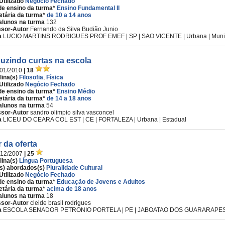
Utilizado
Negócio Fechado
de ensino da turma*
Ensino Fundamental II
etária da turma*
de 10 a 14 anos
alunos na turma
132
ssor-Autor
Fernando da Silva Budião Junio
a
LUCIO MARTINS RODRIGUES PROF EMEF | SP | SAO VICENTE | Urbana | Muni
uzindo curtas na escola
/01/2010
| 18
lina(s)
Filosofia
,
Física
Utilizado
Negócio Fechado
de ensino da turma*
Ensino Médio
etária da turma*
de 14 a 18 anos
alunos na turma
54
ssor-Autor
sandro olimpio silva vasconcel
a
LICEU DO CEARA COL EST | CE | FORTALEZA | Urbana | Estadual
r da oferta
/12/2007
| 25
lina(s)
Língua Portuguesa
s) abordados(s)
Pluralidade Cultural
Utilizado
Negócio Fechado
de ensino da turma*
Educação de Jovens e Adultos
etária da turma*
acima de 18 anos
alunos na turma
18
ssor-Autor
cleide brasil rodrigues
a
ESCOLA SENADOR PETRONIO PORTELA | PE | JABOATAO DOS GUARARAPES | 