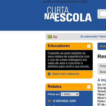
versão 0.700 session size: 0,11KB
Já cadastrado? Ident
Educadores
Hom
Cadastre-se para registrar os
Res
seus relatos de experiência com
o uso de curtas-metragens em
salas de aula e concorrer a
Fora
prêmios para você e sua escola.
Busc
Quero me cadastrar
A im
De
09
Relatos
Discip
Tema(
Filtrar por
Filme 
Nível 
01
O GRANDE JÚRI
Faixa 
Nº de 