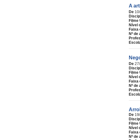
A ar
De
10
Discip
Filme 
Nível 
Faixa 
Nº de 
Profe
Escol
Nego
De
27
Discip
Filme 
Nível 
Faixa 
Nº de 
Profe
Escol
Arro
De
19
Discip
Filme 
Nível 
Faixa 
Nº de 