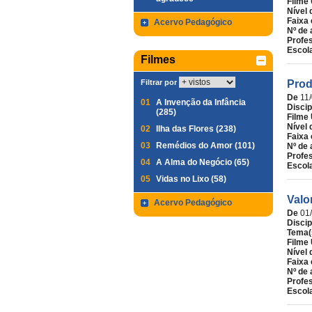
Filme 
Nível 
Faixa 
Acervo Pedagógico
Nº de 
Profe
Escol
Filmes
Filtrar por
Prod
De
11
01
A Invenção da Infância
Discip
(285)
Filme 
Nível 
02
Ilha das Flores (238)
Faixa 
03
Remédios do Amor (101)
Nº de 
Profe
04
A Alma do Negócio (65)
Escol
05
Vidas no Lixo (58)
Valo
Acervo Pedagógico
De
01
Discip
Tema(
Filme 
Nível 
Faixa 
Nº de 
Profe
Escol