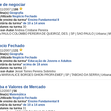
te de negociar
/11/2007
| 186
lina(s)
Geografia
Utilizado
Negócio Fechado
de ensino da turma*
Ensino Fundamental II
etária da turma*
de 10 a 14 anos
alunos na turma
30
ssor-Autor
Andrea Cristiane Pereira
a
PAULO COLOMBO PEREIRA DE QUEIROZ, DES. | SP | SAO PAULO | Urbana | Mu
cio Fechado
/11/2007
| 131
lina(s)
Geografia
Utilizado
Negócio Fechado
de ensino da turma*
Educação de Jovens e Adultos
etária da turma*
acima de 18 anos
alunos na turma
10
ssor-Autor
Jessé Torres Pereira Sobrinho
a
MARIA ALICE BORGES GHION PROFA EMEF | SP | TABOAO DA SERRA | Urbana |
ba e Valores de Mercado
/12/2007
| 56
lina(s)
Matemática
Utilizado
Negócio Fechado
de ensino da turma*
Ensino Fundamental II
etária da turma*
de 10 a 14 anos
alunos na turma
31