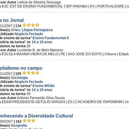
ssor-Autor
Letícia de Oliveira Gonzaga
a
ESC EST DE ENSINO FUNDAMENTAL CIEP PARAIBA | RS | PORTO ALEGRE | Urb
a no Jornal
/11/2007
| 134
lina(s)
Artes
,
Língua Portuguesa
Utilizado
Negócio Fechado
de ensino da turma*
Ensino Fundamental II
etária da turma*
de 14 a 18 anos
alunos na turma
30
ssor-Autor
Lucileide B. de Melo Mariano
a
ESCOLA MAXIMA VIEIRA DE MELO | PE | SAO JOSE DO EGITO | Urbana | Estad
pitalismo no campo
/11/2007
| 105
lina(s)
Sociologia
Utilizado
Negócio Fechado
de ensino da turma*
Ensino Médio
etária da turma*
de 14 a 18 anos
alunos na turma
45
ssor-Autor
Antonio Fernando Silva Souza
a
EEEM PRESIDENTE GETULIO VARGAS | ES | CACHOEIRO DE ITAPEMIRIM | Urba
nhecendo a Diversidade Cultural
/09/2007
| 162
lina(s)
Geografia