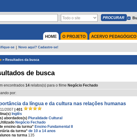
Bu
HOME
O PROJETO
ACERVO PEDAGÓGICO
ifique-se
|
Novo aqui? Cadastre-se!
e
>
Resultados da busca
ultados de busca
m encontrados
14
relatos(s) para o filme
Negócio Fechado
ando por:
portância da língua e da cultura nas relações humanas
/11/2007
| 401
lina(s)
Inglês
s) abordados(s)
Pluralidade Cultural
Utilizado
Negócio Fechado
de ensino da turma*
Ensino Fundamental II
etária da turma*
de 10 a 14 anos
alunos na turma
135