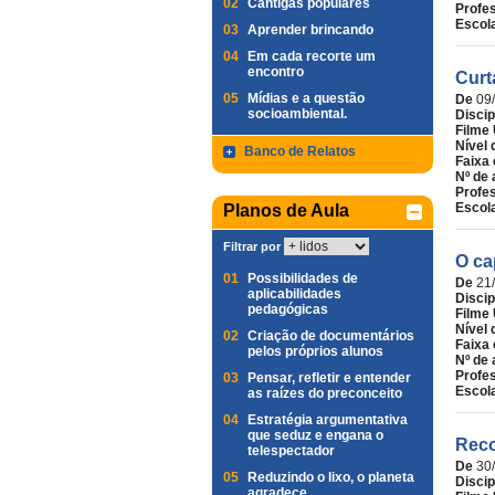
02
Cantigas populares
Profe
Escol
03
Aprender brincando
04
Em cada recorte um
encontro
Curt
05
Mídias e a questão
De
09
socioambiental.
Discip
Filme 
Nível 
Banco de Relatos
Faixa 
Nº de 
Profe
Escol
Planos de Aula
Filtrar por
O ca
01
Possibilidades de
De
21
aplicabilidades
Discip
pedagógicas
Filme 
Nível 
02
Criação de documentários
Faixa 
pelos próprios alunos
Nº de 
Profe
03
Pensar, refletir e entender
Escol
as raízes do preconceito
04
Estratégia argumentativa
que seduz e engana o
Reco
telespectador
De
30
05
Reduzindo o lixo, o planeta
Discip
agradece