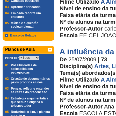
Filme Utilizado
A Alm
02
Cantigas populares
03
Aprender brincando
Nível de ensino da t
04
Em cada recorte um
Faixa etária da turma
encontro
Nº de alunos na turm
05
Mídias e a questão
socioambiental.
Professor-Autor
carl
Escola
EE CEL JOAO 
Banco de Relatos
Planos de Aula
A influência d
Filtrar por
De
25/07/2009
| 73
Disciplina(s)
Artes
,
L
01
Possibilidades de
aplicabilidades
Tema(s) abordados(s
pedagógicas
Filme Utilizado
A Alm
02
Criação de documentários
pelos próprios alunos
Nível de ensino da t
03
Pensar, refletir e entender
Faixa etária da turma
as raízes do preconceito
04
Estratégia argumentativa
Nº de alunos na turm
que seduz e engana o
Professor-Autor
Ana 
telespectador
05
Reduzindo o lixo, o planeta
Escola
ESCOLA ESTA
agradece