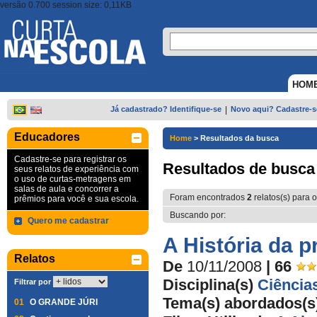
versão 0.700 session size: 0,11KB
HOM
Já cadastrado? Identifique-se
|
Novo aqui? Cadastre-s
Educadores
Home
>
Resultados da busca
Cadastre-se para registrar os
Resultados de busca
seus relatos de experiência com
o uso de curtas-metragens em
salas de aula e concorrer a
Foram encontrados
2
relatos(s) para o
prêmios para você e sua escola.
Buscando por:
Quero me cadastrar
A História da p
Relatos
De
10/11/2008
| 66
Disciplina(s)
Ciência
Filtrar por
Tema(s) abordados(s
01
O GRANDE JÚRI