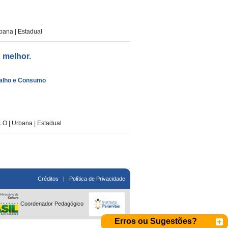
na | Estadual
 melhor.
alho e Consumo
| Urbana | Estadual
Créditos
|
Política de Privacidade
Coordenador Pedagógico
Erros ou Sugestões?