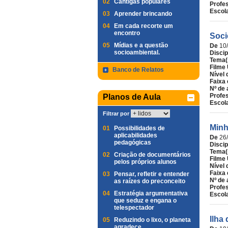
02
Cantigas populares
Profe
Escol
03
Aprender brincando
04
Em cada recorte um
encontro
Soci
05
Mídias e a questão
De
10
socioambiental.
Discip
Tema(
Filme 
Banco de Relatos
Nível 
Faixa 
Nº de 
Profe
Planos de Aula
Escol
Filtrar por
Minh
01
Possibilidades de
aplicabilidades
De
26
pedagógicas
Discip
Tema(
02
Criação de documentários
Filme 
pelos próprios alunos
Nível 
Faixa 
03
Pensar, refletir e entender
Nº de 
as raízes do preconceito
Profe
04
Estratégia argumentativa
Escol
que seduz e engana o
telespectador
Ilha
05
Reduzindo o lixo, o planeta
agradece