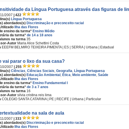
ansitividade da Língua Portuguesa através das figuras de 
/11/2007
| 422
lina(s)
Língua Portuguesa
s) abordados(s)
Discriminação e preconceito racial
Utilizado
Ilha das Flores
de ensino da turma*
Ensino Médio
etária da turma*
de 14 a 18 anos
alunos na turma
35
ssor-Autor
Maria Alice Schettini Costa
a
EEEFM BELMIRO TEIXEIRA PIMENTA | ES | SERRA | Urbana | Estadual
 vai parar o lixo da sua casa?
/10/2007
| 255
lina(s)
Ciências
,
Ciências Sociais
,
Geografia
,
Língua Portuguesa
s) abordados(s)
Educação Ambiental
,
Ética
,
Meio ambiente
,
Saúde
Utilizado
Ilha das Flores
de ensino da turma*
Ensino Fundamental I
etária da turma*
de 3 a 7 anos
alunos na turma
16
ssor-Autor
silvia cristina reis lima
a
COLEGIO SANTA CATARINA | PE | RECIFE | Urbana | Particular
tertextualidade na sala de aula
/11/2007
| 333
s) abordados(s)
Discriminação e preconceito racial
Utilizado
Ilha das Flores