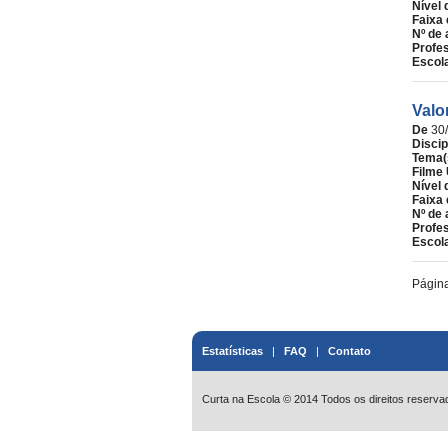
Nível 
Faixa 
Nº de 
Profe
Escol
Valo
De
30
Discip
Tema(
Filme 
Nível 
Faixa 
Nº de 
Profe
Escol
Págin
Estatísticas
|
FAQ
|
Contato
Curta na Escola © 2014 Todos os direitos reserva