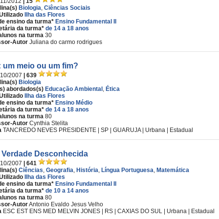
/11/2012
| 15
lina(s)
Biologia
,
Ciências Sociais
Utilizado
Ilha das Flores
de ensino da turma*
Ensino Fundamental II
etária da turma*
de 14 a 18 anos
alunos na turma
30
ssor-Autor
Juliana do carmo rodrigues
: um meio ou um fim?
/10/2007
| 639
lina(s)
Biologia
s) abordados(s)
Educação Ambiental
,
Ética
Utilizado
Ilha das Flores
de ensino da turma*
Ensino Médio
etária da turma*
de 14 a 18 anos
alunos na turma
80
ssor-Autor
Cynthia Stelita
a
TANCREDO NEVES PRESIDENTE | SP | GUARUJA | Urbana | Estadual
Verdade Desconhecida
/10/2007
| 641
lina(s)
Ciências
,
Geografia
,
História
,
Língua Portuguesa
,
Matemática
Utilizado
Ilha das Flores
de ensino da turma*
Ensino Fundamental II
etária da turma*
de 10 a 14 anos
alunos na turma
80
ssor-Autor
Antonio Evaldo Jesus Velho
a
ESC EST ENS MED MELVIN JONES | RS | CAXIAS DO SUL | Urbana | Estadual