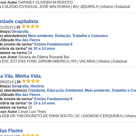
ssor-Autor
DARINEY OLIVEIRA M PEIXOTO
a
COLÉGIO ESTADUAL JOSÉ MALTA MAIA | BA | JIQUIRICA | Urbana | Estadual
edade capitalista
/11/2010
| 35
lina(s)
Geografia
s) abordados(s)
Meio ambiente
,
Redação
,
Trabalho e Consumo
Utilizado
Ilha das Flores
de ensino da turma*
Ensino Fundamental II
etária da turma*
de 10 a 14 anos
alunos na turma
54
ssor-Autor
Gilvana de Fátima Rissardi Bal
a
ESC EST ENS FUND JARDIM AMERICA | RS | VACARIA | Urbana | Estadual
a Vila, Minha Vida.
/08/2010
| 39
lina(s)
Geografia
,
História
s) abordados(s)
Cidadania
,
Educação Ambiental
,
Meio ambiente
,
Trabalho e C
Utilizado
Ilha das Flores
de ensino da turma*
Ensino Fundamental II
etária da turma*
de 10 a 14 anos
alunos na turma
25
ssor-Autor
Cesar Luis Theis
a
EEB DR THEODURETO DE FARIA SOUTO | SC | DIONISIO CERQUEIRA | Urbana 
 das Flores