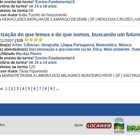
de ensino da turma*
Ensino Fundamental II
etária da turma*
de 14 a 18 anos
alunos na turma
58
ssor-Autor
Katia Turollo do Nascimento
a
HERACLIDES BATALHA DE CAMARGO DESEMB | SP | MOGI DAS CRUZES | Urba
rização do que temos e do que somos, buscando um futuro
/11/2007
| 535
lina(s)
Artes
,
Ciências
,
Geografia
,
Língua Portuguesa
,
Matemática
,
Música
s) abordados(s)
Discriminação e preconceito racial
,
Ética
,
Meio ambiente
,
Trab
Utilizado
Ilha das Flores
de ensino da turma*
Ensino Fundamental II
etária da turma*
de 10 a 14 anos
alunos na turma
120
ssor-Autor
Tânia Figueiredo
a
MARIA PETRONILA LIMEIRA DOS MILAGRES MONTEIRO PROF | SP | SAO PAULO 
as:
1
2
3
4
5
6
7
8
9
...
dos.
Apoio