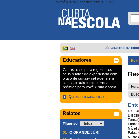
versão 0.700 session size: 0,11KB
Já cadastrado? Ident
Educadores
Hom
Cadastre-se para registrar os
Res
seus relatos de experiência com
o uso de curtas-metragens em
salas de aula e concorrer a
Fora
prêmios para você e sua escola.
Busc
Quero me cadastrar
Ente
De
13
Relatos
Discip
Tema(
Filtrar por
Filme 
Nível 
01
O GRANDE JÚRI
Faixa 
Nº de 