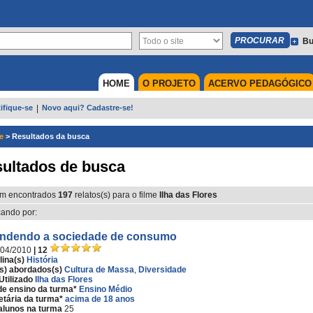
Bu
HOME
O PROJETO
ACERVO PEDAGÓGICO
ifique-se
|
Novo aqui? Cadastre-se!
e
>
Resultados da busca
ultados de busca
m encontrados
197
relatos(s) para o filme
Ilha das Flores
ando por:
ndendo a sociedade de consumo
/04/2010
| 12
lina(s)
História
s) abordados(s)
Cultura de Massa
,
Diversidade
Utilizado
Ilha das Flores
de ensino da turma*
Ensino Médio
etária da turma*
acima de 18 anos
alunos na turma
25