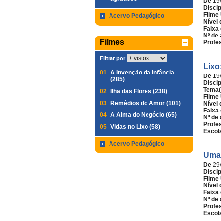
De
19
Discip
Filme 
Acervo Pedagógico
Nível 
Faixa 
Nº de 
Filmes
Profe
Filtrar por
Lixo
01
A Invenção da Infância
De
19
(285)
Discip
Tema(
02
Ilha das Flores (238)
Filme 
03
Remédios do Amor (101)
Nível 
Faixa 
04
A Alma do Negócio (65)
Nº de 
Profe
05
Vidas no Lixo (58)
Escol
Acervo Pedagógico
Uma 
De
29
Discip
Filme 
Nível 
Faixa 
Nº de 
Profe
Escol