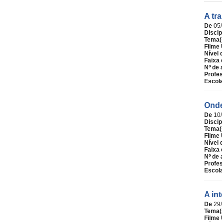
A tr
De
05
Discip
Tema(
Filme 
Nível 
Faixa 
Nº de 
Profe
Escol
Onde
De
10
Discip
Tema(
Filme 
Nível 
Faixa 
Nº de 
Profe
Escol
A in
De
29
Tema(
Filme 