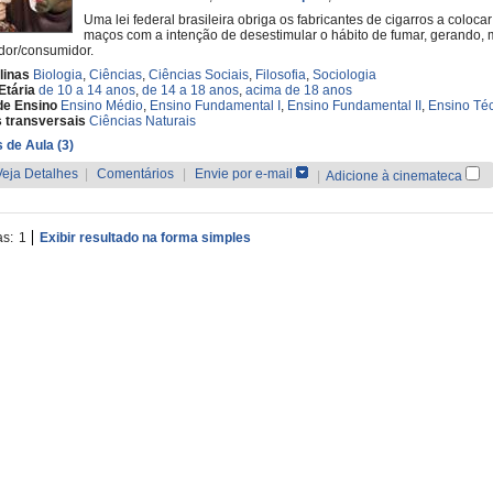
Uma lei federal brasileira obriga os fabricantes de cigarros a colo
maços com a intenção de desestimular o hábito de fumar, gerando, m
dor/consumidor.
linas
Biologia
,
Ciências
,
Ciências Sociais
,
Filosofia
,
Sociologia
Etária
de 10 a 14 anos
,
de 14 a 18 anos
,
acima de 18 anos
de Ensino
Ensino Médio
,
Ensino Fundamental I
,
Ensino Fundamental II
,
Ensino Té
 transversais
Ciências Naturais
 de Aula (3)
Veja Detalhes
|
Comentários
|
Envie por e-mail
|
Adicione à cinemateca
as:
1
Exibir resultado na forma simples