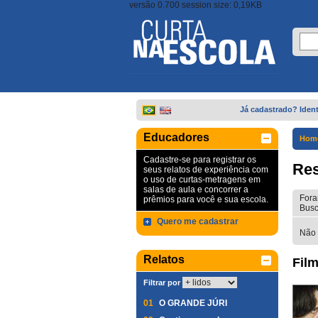
versão 0.700 session size: 0,19KB
Já cadastrado? Ident
Educadores
Hom
Cadastre-se para registrar os
Res
seus relatos de experiência com
o uso de curtas-metragens em
salas de aula e concorrer a
Fora
prêmios para você e sua escola.
Busc
Quero me cadastrar
Não 
Relatos
Film
Filtrar por
01
O GRANDE JÚRI