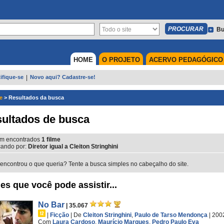
Bu
HOME
O PROJETO
ACERVO PEDAGÓGICO
ifique-se
|
Novo aqui? Cadastre-se!
e
>
Resultados da busca
ultados de busca
m encontrados
1
filme
ando por:
Diretor igual a Cleiton Stringhini
encontrou o que queria? Tente a busca simples no cabeçalho do site.
es que você pode assistir...
No Bar
| 35.067
|
Ficção
|
De
Cleiton Stringhini
,
Paulo de Tarso Mendonça
| 200
Com
Laura Cardoso
,
Maurício Marques
,
Pedro Paulo Eva