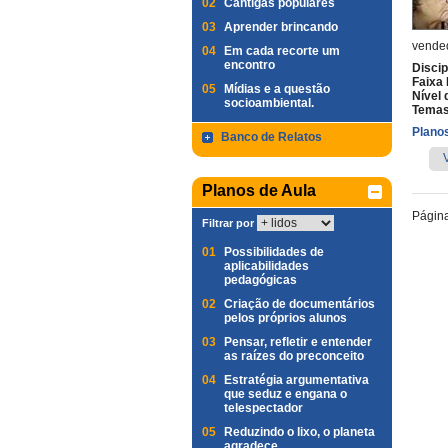
02
Cantigas populares
03
Aprender brincando
vende
04
Em cada recorte um
encontro
Discip
Faixa 
05
Mídias e a questão
Nível 
socioambiental.
Temas
Planos
Banco de Relatos
Planos de Aula
Págin
Filtrar por
01
Possibilidades de
aplicabilidades
pedagógicas
02
Criação de documentários
pelos próprios alunos
03
Pensar, refletir e entender
as raízes do preconceito
04
Estratégia argumentativa
que seduz e engana o
telespectador
05
Reduzindo o lixo, o planeta
agradece