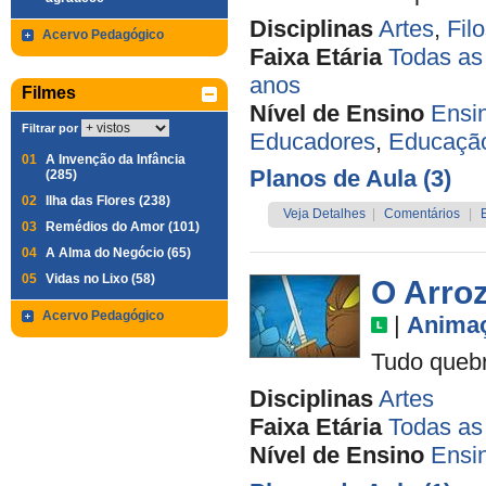
Disciplinas
Artes
,
Filo
Acervo Pedagógico
Faixa Etária
Todas as
anos
Filmes
Nível de Ensino
Ensi
Filtrar por
Educadores
,
Educação
01
A Invenção da Infância
Planos de Aula (3)
(285)
02
Ilha das Flores (238)
Veja Detalhes
|
Comentários
|
03
Remédios do Amor (101)
04
A Alma do Negócio (65)
05
Vidas no Lixo (58)
O Arro
Acervo Pedagógico
|
Anima
Tudo quebr
Disciplinas
Artes
Faixa Etária
Todas as
Nível de Ensino
Ensi