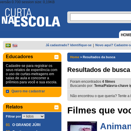
versão 0.700 session size: 0,19KB
HOM
Já cadastrado? Identifique-se
|
Novo aqui? Cadastre-s
Educadores
Home
>
Resultados da busca
Cadastre-se para registrar os
Resultados de busca
seus relatos de experiência com
o uso de curtas-metragens em
salas de aula e concorrer a
Foram encontrados
4
filmes
prêmios para você e sua escola.
Buscando por:
Tema/Palavra-chave i
Quero me cadastrar
Não encontrou o que queria? Tente a 
Relatos
Filmes que voc
Filtrar por
Anima
01
O GRANDE JÚRI