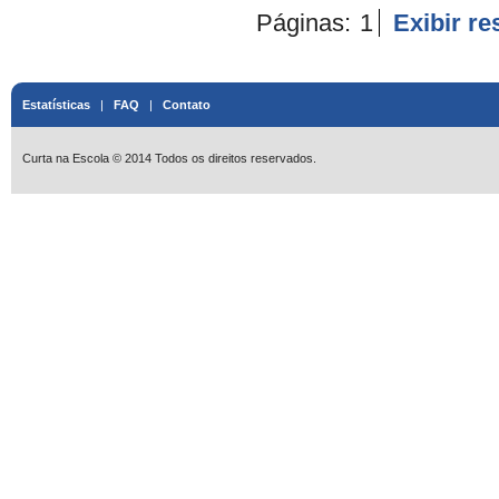
Páginas:
1
Exibir r
Estatísticas
|
FAQ
|
Contato
Curta na Escola © 2014 Todos os direitos reservados.