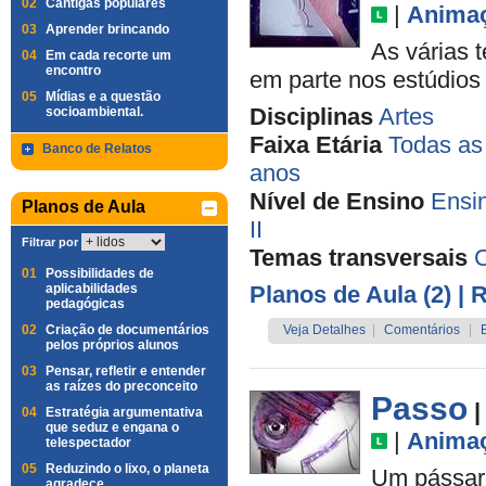
02
Cantigas populares
|
Anima
03
Aprender brincando
As várias 
04
Em cada recorte um
encontro
em parte nos estúdios
05
Mídias e a questão
Disciplinas
Artes
socioambiental.
Faixa Etária
Todas as
Banco de Relatos
anos
Nível de Ensino
Ensi
Planos de Aula
II
Filtrar por
Temas transversais
01
Possibilidades de
aplicabilidades
Planos de Aula (2)
| 
pedagógicas
02
Criação de documentários
Veja Detalhes
|
Comentários
|
pelos próprios alunos
03
Pensar, refletir e entender
as raízes do preconceito
Passo
|
04
Estratégia argumentativa
que seduz e engana o
|
Anima
telespectador
05
Reduzindo o lixo, o planeta
Um pássaro
agradece