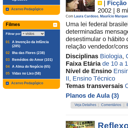
|
Ficção
2002
| 8 m
Acervo Pedagógico
Com
Laura Cardoso
,
Maurício Marque
Uma lei federal brasile
Filmes
determinadas mensage
Filtrar por
desestimular o hábito 
01
A Invenção da Infância
relação vendedor/cons
(285)
02
Ilha das Flores (238)
Disciplinas
Biologia
,
03
Remédios do Amor (101)
Faixa Etária
de 10 a 
04
A Alma do Negócio (65)
Nível de Ensino
Ensi
05
Vidas no Lixo (58)
II
,
Ensino Técnico
Acervo Pedagógico
Temas transversais
C
Planos de Aula (3)
Veja Detalhes
|
Comentários
|
Reflex