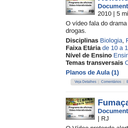
Document
2010
| 5 m
O vídeo fala do dram
drogas.
Disciplinas
Biologia
,
Faixa Etária
de 10 a 
Nível de Ensino
Ensi
Temas transversais
O
Planos de Aula (1)
Veja Detalhes
|
Comentários
|
Fumaça
Document
|
RJ