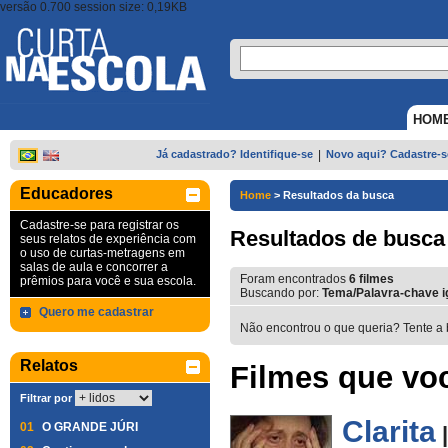
versão 0.700 session size: 0,19KB
HOM
Já cadastrado? Identifique-se
|
Novo aqui? Cadastre-s
Educadores
Home
>
Resultados da busca
Cadastre-se para registrar os
Resultados de busca
seus relatos de experiência com
o uso de curtas-metragens em
salas de aula e concorrer a
Foram encontrados
6
filmes
prêmios para você e sua escola.
Buscando por:
Tema/Palavra-chave i
Quero me cadastrar
Não encontrou o que queria? Tente a 
Relatos
Filmes que voc
Filtrar por
Clarita
01
O GRANDE JÚRI