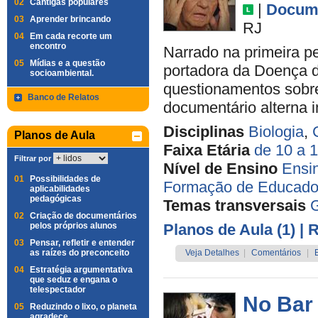
02
Cantigas populares
|
Docume
03
Aprender brincando
RJ
04
Em cada recorte um
encontro
Narrado na primeira pe
05
Mídias e a questão
portadora da Doença d
socioambiental.
questionamentos sobre
Banco de Relatos
documentário alterna i
Disciplinas
Biologia
,
Planos de Aula
Faixa Etária
de 10 a 
Filtrar por
Nível de Ensino
Ensi
01
Possibilidades de
Formação de Educado
aplicabilidades
pedagógicas
Temas transversais
G
02
Criação de documentários
pelos próprios alunos
Planos de Aula (1)
| 
03
Pensar, refletir e entender
as raízes do preconceito
Veja Detalhes
|
Comentários
|
04
Estratégia argumentativa
que seduz e engana o
telespectador
No Bar
05
Reduzindo o lixo, o planeta
agradece