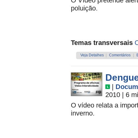
O Vídeo pretende aler
poluição.
Temas transversais
O
Veja Detalhes
|
Comentários
|
Dengue
|
Docume
2010
| 6 m
O vídeo relata a impo
inverno.