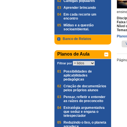
02
Cantigas populares
03
Aprender brincando
ensino
04
Em cada recorte um
Discip
encontro
Faixa 
05
Mídias e a questão
Nível 
socioambiental.
Temas
Planos
Banco de Relatos
Planos de Aula
Págin
Filtrar por
01
Possibilidades de
aplicabilidades
pedagógicas
02
Criação de documentários
pelos próprios alunos
03
Pensar, refletir e entender
as raízes do preconceito
04
Estratégia argumentativa
que seduz e engana o
telespectador
05
Reduzindo o lixo, o planeta
agradece