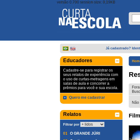
versão 0.700 session size: 0,19KB
Já cadastrado? Ident
Educadores
Hom
Cadastre-se para registrar os
Res
seus relatos de experiência com
o uso de curtas-metragens em
salas de aula e concorrer a
Fora
prêmios para você e sua escola.
Busc
Quero me cadastrar
Não 
Relatos
Film
Filtrar por
01
O GRANDE JÚRI