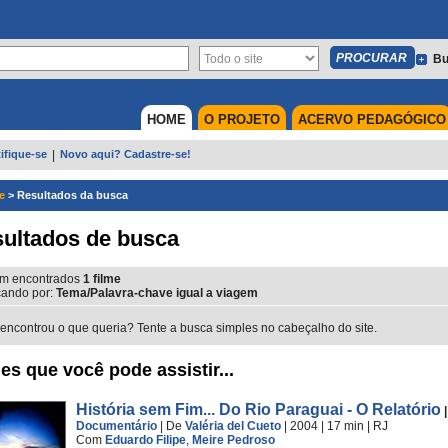
Bu
HOME
O PROJETO
ACERVO PEDAGÓGICO
ifique-se
|
Novo aqui? Cadastre-se!
e
>
Resultados da busca
ultados de busca
m encontrados
1
filme
ando por:
Tema/Palavra-chave igual a viagem
encontrou o que queria? Tente a busca simples no cabeçalho do site.
es que você pode assistir...
História sem Fim... Do Rio Paraguai - O Relatório
Documentário
|
De
Valéria del Cueto
| 2004
| 17 min
|
RJ
Com
Eduardo Filipe
,
Meire Pedroso