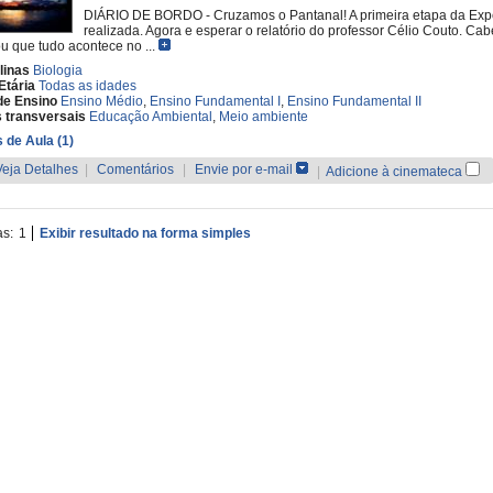
DIÁRIO DE BORDO - Cruzamos o Pantanal! A primeira etapa da Expedi
realizada. Agora e esperar o relatório do professor Célio Couto. Cab
u que tudo acontece no ...
linas
Biologia
Etária
Todas as idades
de Ensino
Ensino Médio
,
Ensino Fundamental I
,
Ensino Fundamental II
 transversais
Educação Ambiental
,
Meio ambiente
 de Aula (1)
Veja Detalhes
|
Comentários
|
Envie por e-mail
|
Adicione à cinemateca
as:
1
Exibir resultado na forma simples