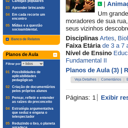
02
Cantigas populares
|
Anima
03
Aprender brincando
Um grande 
04
Em cada recorte um
encontro
moradores de sua rua, 
05
Mídias e a questão
seus vizinhos descobre
socioambiental.
Disciplinas
Artes
,
Bio
Banco de Relatos
Faixa Etária
de 3 a 7
Nível de Ensino
Educa
Planos de Aula
Fundamental II
Filtrar por
Planos de Aula (3)
| 
01
Possibilidades de
aplicabilidades
Veja Detalhes
|
Comentários
|
pedagógicas
02
Criação de documentários
pelos próprios alunos
Páginas:
1
Exibir r
03
Pensar, refletir e entender
as raízes do preconceito
04
Estratégia argumentativa
que seduz e engana o
telespectador
05
Reduzindo o lixo, o planeta
agradece