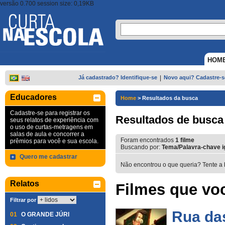
versão 0.700 session size: 0,19KB
HOM
Já cadastrado? Identifique-se
|
Novo aqui? Cadastre-s
Educadores
Home
>
Resultados da busca
Cadastre-se para registrar os
Resultados de busca
seus relatos de experiência com
o uso de curtas-metragens em
salas de aula e concorrer a
Foram encontrados
1
filme
prêmios para você e sua escola.
Buscando por:
Tema/Palavra-chave ig
Quero me cadastrar
Não encontrou o que queria? Tente a 
Relatos
Filmes que voc
Filtrar por
Rua das
01
O GRANDE JÚRI