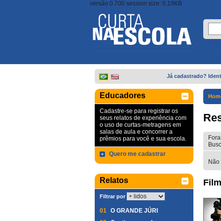
versão 0.700 session size: 0,19KB
Já cadastrado? Ident
Educadores
Hom
Cadastre-se para registrar os
Res
seus relatos de experiência com
o uso de curtas-metragens em
salas de aula e concorrer a
Fora
prêmios para você e sua escola.
Busc
Quero me cadastrar
Não 
Relatos
Film
Filtrar por
01
O GRANDE JÚRI