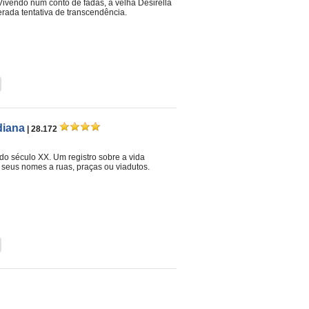
ivendo num conto de fadas, a velha Desirella
ada tentativa de transcendência.
diana
| 28.172
o século XX. Um registro sobre a vida
eus nomes a ruas, praças ou viadutos.