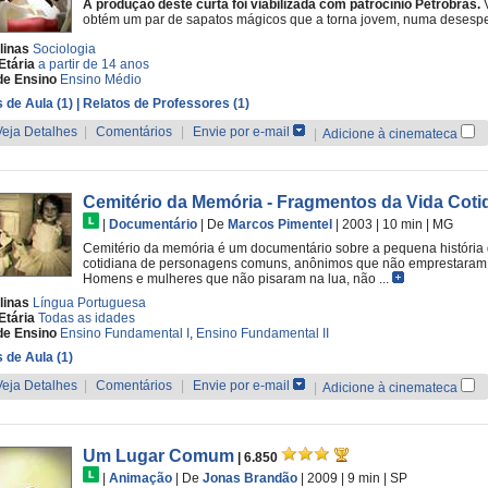
A produção deste curta foi viabilizada com patrocínio Petrobras.
V
obtém um par de sapatos mágicos que a torna jovem, numa desesper
linas
Sociologia
Etária
a partir de 14 anos
de Ensino
Ensino Médio
 de Aula (1)
| Relatos de Professores (1)
Veja Detalhes
|
Comentários
|
Envie por e-mail
|
Adicione à cinemateca
Cemitério da Memória - Fragmentos da Vida Coti
|
Documentário
|
De
Marcos Pimentel
| 2003
| 10 min
|
MG
Cemitério da memória é um documentário sobre a pequena história d
cotidiana de personagens comuns, anônimos que não emprestaram s
Homens e mulheres que não pisaram na lua, não ...
linas
Língua Portuguesa
Etária
Todas as idades
de Ensino
Ensino Fundamental I
,
Ensino Fundamental II
 de Aula (1)
Veja Detalhes
|
Comentários
|
Envie por e-mail
|
Adicione à cinemateca
Um Lugar Comum
| 6.850
|
Animação
|
De
Jonas Brandão
| 2009
| 9 min
|
SP