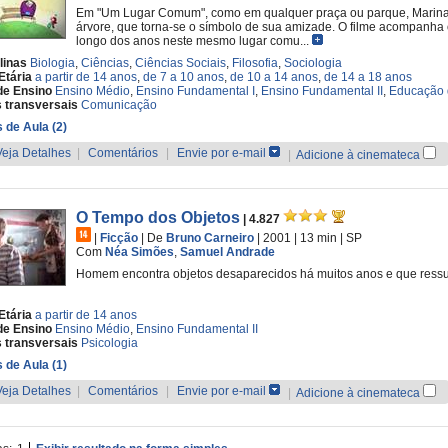
Em "Um Lugar Comum", como em qualquer praça ou parque, Marina
árvore, que torna-se o símbolo de sua amizade. O filme acompanha 
longo dos anos neste mesmo lugar comu...
linas
Biologia
,
Ciências
,
Ciências Sociais
,
Filosofia
,
Sociologia
Etária
a partir de 14 anos
,
de 7 a 10 anos
,
de 10 a 14 anos
,
de 14 a 18 anos
de Ensino
Ensino Médio
,
Ensino Fundamental I
,
Ensino Fundamental II
,
Educação 
 transversais
Comunicação
 de Aula (2)
Veja Detalhes
|
Comentários
|
Envie por e-mail
|
Adicione à cinemateca
O Tempo dos Objetos
| 4.827
|
Ficção
|
De
Bruno Carneiro
| 2001
| 13 min
|
SP
Com
Néa Simões
,
Samuel Andrade
Homem encontra objetos desaparecidos há muitos anos e que ressu
Etária
a partir de 14 anos
de Ensino
Ensino Médio
,
Ensino Fundamental II
 transversais
Psicologia
 de Aula (1)
Veja Detalhes
|
Comentários
|
Envie por e-mail
|
Adicione à cinemateca