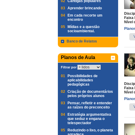
02
Cantigas populares
03
Aprender brincando
Discip
04
Em cada recorte um
Faixa 
encontro
Nível 
05
Mídias e a questão
Planos
socioambiental.
Banco de Relatos
Planos de Aula
Filtrar por
01
Possibilidades de
aplicabilidades
Discip
pedagógicas
Faixa 
02
Criação de documentários
Nível 
pelos próprios alunos
Planos
03
Pensar, refletir e entender
as raízes do preconceito
04
Estratégia argumentativa
que seduz e engana o
telespectador
05
Reduzindo o lixo, o planeta
agradece