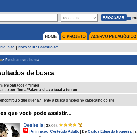
Bu
HOME
O PROJETO
ACERVO PEDAGÓGICO
ifique-se
|
Novo aqui? Cadastre-se!
e
>
Resultados da busca
ultados de busca
m encontrados
4
filmes
ando por:
Tema/Palavra-chave igual a tempo
encontrou o que queria? Tente a busca simples no cabeçalho do site.
es que você pode assistir...
Desirella
| 38.064
|
Animação
,
Conteúdo Adulto
|
De
Carlos Eduardo Nogueira
| 