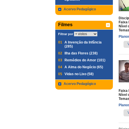
Acervo Pedagógico
Discip
Faixa 
Filmes
Nível 
Temas
Filtrar por
Planos
01
A Invenção da Infância
(285)
02
Ilha das Flores (238)
03
Remédios do Amor (101)
04
A Alma do Negócio (65)
05
Vidas no Lixo (58)
Acervo Pedagógico
Faixa 
Nível 
Temas
Planos