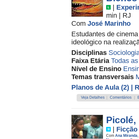
|
Experi
min
|
RJ
Com
José Marinho
Estudantes de cinema 
ideológico na realizaç
Disciplinas
Sociologi
Faixa Etária
Todas as
Nível de Ensino
Ensi
Temas transversais
M
Planos de Aula (2)
| 
Veja Detalhes
|
Comentários
|
Picolé,
|
Ficção
Com
Ana Miranda