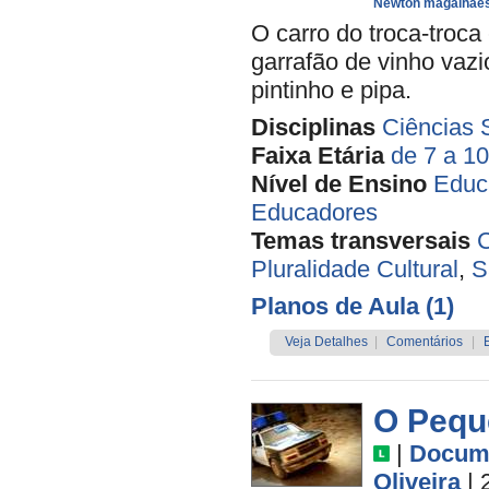
Newton magalhae
O carro do troca-troca
garrafão de vinho vazi
pintinho e pipa.
Disciplinas
Ciências 
Faixa Etária
de 7 a 1
Nível de Ensino
Educa
Educadores
Temas transversais
C
Pluralidade Cultural
,
S
Planos de Aula (1)
Veja Detalhes
|
Comentários
|
O Pequ
|
Docume
Oliveira
| 