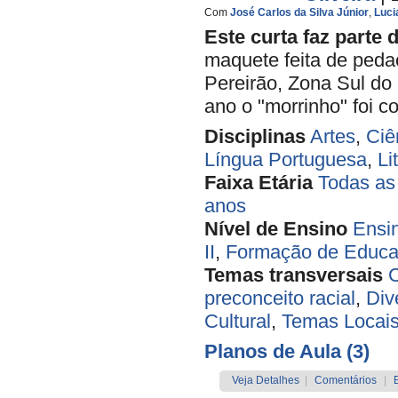
Com
José Carlos da Silva Júnior
,
Luci
Este curta faz parte 
maquete feita de peda
Pereirão, Zona Sul do 
ano o "morrinho" foi co
Disciplinas
Artes
,
Ciê
Língua Portuguesa
,
Li
Faixa Etária
Todas as
anos
Nível de Ensino
Ensi
II
,
Formação de Educa
Temas transversais
C
preconceito racial
,
Div
Cultural
,
Temas Locai
Planos de Aula (3)
Veja Detalhes
|
Comentários
|