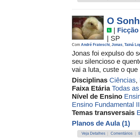
O Sonh
|
Ficção
|
SP
Com
André Frateschi
,
Jonas
,
Tainá Lo
Jonas foi expulso do s
seu silencioso e quen
vai a luta, custe o que
Disciplinas
Ciências
,
Faixa Etária
Todas as
Nível de Ensino
Ensi
Ensino Fundamental II
Temas transversais
Planos de Aula (1)
Veja Detalhes
|
Comentários
|