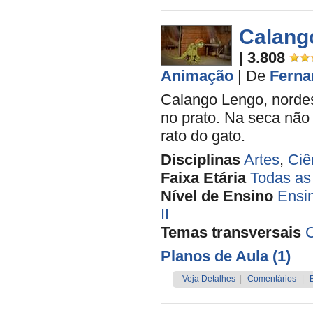
Calang
| 3.808
Animação
|
De
Ferna
Calango Lengo, nordes
no prato. Na seca não 
rato do gato.
Disciplinas
Artes
,
Ciê
Faixa Etária
Todas as
Nível de Ensino
Ensi
II
Temas transversais
C
Planos de Aula (1)
Veja Detalhes
|
Comentários
|