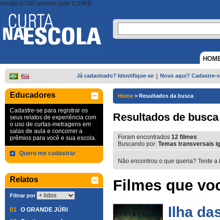
versão 0.700 session size: 0,19KB
HOM
Já cadastrado? Identifique-se
|
Novo aqui? Cadastre-s
Educadores
Home
>
Resultados da busca
Cadastre-se para registrar os
Resultados de busca
seus relatos de experiência com
o uso de curtas-metragens em
salas de aula e concorrer a
Foram encontrados
12
filmes
prêmios para você e sua escola.
Buscando por:
Temas transversais i
Quero me cadastrar
Não encontrou o que queria? Tente a 
Relatos
Filmes que voc
Filtrar por
Ilha da
01
O GRANDE JÚRI