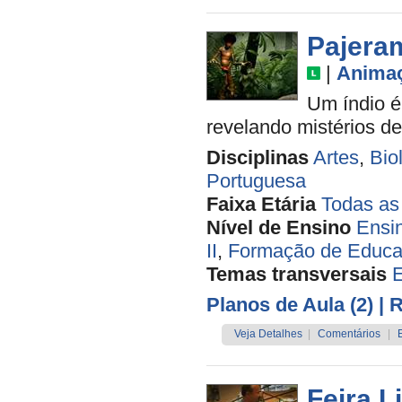
Pajera
|
Anima
Um índio é
revelando mistérios d
Disciplinas
Artes
,
Bio
Portuguesa
Faixa Etária
Todas as
Nível de Ensino
Ensi
II
,
Formação de Educa
Temas transversais
Planos de Aula (2)
| 
Veja Detalhes
|
Comentários
|
Feira L