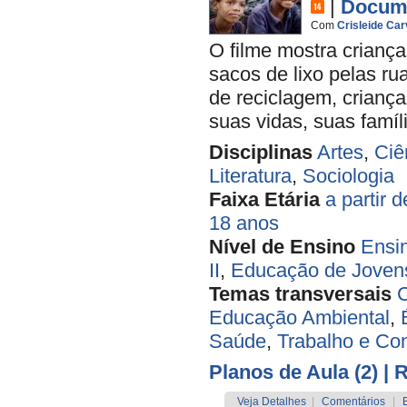
|
Docume
Com
Crisleide Car
O filme mostra crianç
sacos de lixo pelas ru
de reciclagem, crianç
suas vidas, suas famíli
Disciplinas
Artes
,
Ciê
Literatura
,
Sociologia
Faixa Etária
a partir 
18 anos
Nível de Ensino
Ensi
II
,
Educação de Jovens
Temas transversais
C
Educação Ambiental
,
Saúde
,
Trabalho e C
Planos de Aula (2)
| 
Veja Detalhes
|
Comentários
|