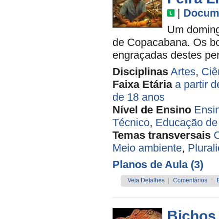
|
Docume
Um doming
de Copacabana. Os bor
engraçadas destes per
Disciplinas
Artes
,
Ciê
Faixa Etária
a partir 
de 18 anos
Nível de Ensino
Ensi
Técnico
,
Educação de 
Temas transversais
C
Meio ambiente
,
Plural
Planos de Aula (3)
Veja Detalhes
|
Comentários
|
Bichos