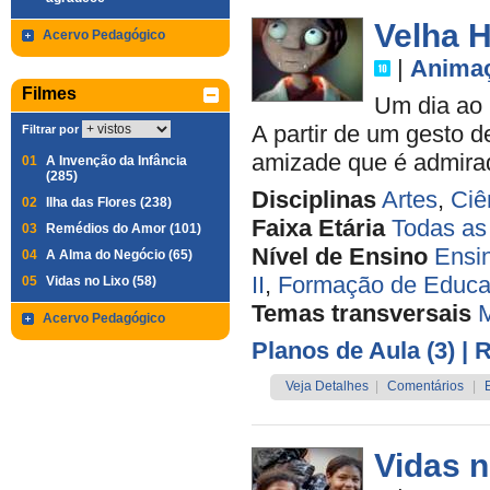
Velha H
Acervo Pedagógico
|
Anima
Filmes
Um dia ao 
A partir de um gesto 
Filtrar por
amizade que é admirad
01
A Invenção da Infância
(285)
Disciplinas
Artes
,
Ciê
02
Ilha das Flores (238)
Faixa Etária
Todas as
03
Remédios do Amor (101)
Nível de Ensino
Ensi
04
A Alma do Negócio (65)
II
,
Formação de Educa
05
Vidas no Lixo (58)
Temas transversais
M
Acervo Pedagógico
Planos de Aula (3)
| 
Veja Detalhes
|
Comentários
|
Vidas n