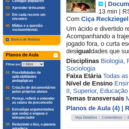
02
Cantigas populares
|
Docume
03
Aprender brincando
13 min
|
R
04
Em cada recorte um
Com
Ciça Reckziegel
encontro
05
Mídias e a questão
Um ácido e divertido 
socioambiental.
Acompanhando a trajet
Banco de Relatos
jogado fora, o curta e
des
igual
dades que s
Planos de Aula
Disciplinas
Biologia
,
Filtrar por
Sociologia
01
Possibilidades de
Faixa Etária
Todas as
aplicabilidades
pedagógicas
Nível de Ensino
Ensi
02
Criação de documentários
II
,
Superior
,
Educação 
pelos próprios alunos
Temas transversais
M
03
Pensar, refletir e entender
as raízes do preconceito
Planos de Aula (4)
| 
04
Estratégia argumentativa
que seduz e engana o
telespectador
Veja Detalhes
|
Comentários
|
05
Reduzindo o lixo, o planeta
agradece