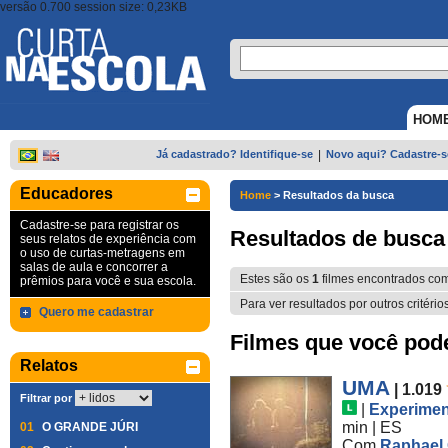
versão 0.700 session size: 0,23KB
HOM
Já cadastrado? Identifique-se
|
Novo aqui? Cadastre-s
Educadores
Home
>
Resultados da busca
Cadastre-se para registrar os
Resultados de busca
seus relatos de experiência com
o uso de curtas-metragens em
salas de aula e concorrer a
Estes são os
1
filmes encontrados co
prêmios para você e sua escola.
Para ver resultados por outros critério
Quero me cadastrar
Filmes que você pode 
Relatos
UMA
| 1.019
Filtrar por
|
Experimen
min
|
ES
01
O GRANDE JÚRI
Com
Raphael