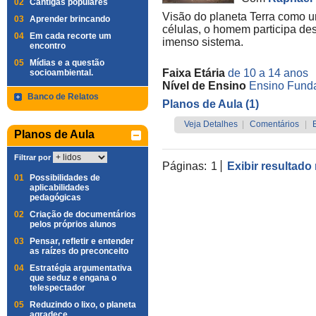
02
Cantigas populares
Visão do planeta Terra como 
03
Aprender brincando
células, o homem participa des
04
Em cada recorte um
imenso sistema.
encontro
05
Mídias e a questão
Faixa Etária
de 10 a 14 anos
socioambiental.
Nível de Ensino
Ensino Funda
Banco de Relatos
Planos de Aula (1)
Veja Detalhes
|
Comentários
|
Planos de Aula
Filtrar por
Páginas:
1
Exibir resultado
01
Possibilidades de
aplicabilidades
pedagógicas
02
Criação de documentários
pelos próprios alunos
03
Pensar, refletir e entender
as raízes do preconceito
04
Estratégia argumentativa
que seduz e engana o
telespectador
05
Reduzindo o lixo, o planeta
agradece