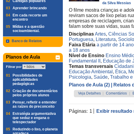
02
Cantigas populares
da Silva Messias
03
Aprender brincando
O filme mostra crianças e ado
reviram sacos de lixo pelas ru
04
Em cada recorte um
encontro
empresas de reciclagem, crian
falam sobre suas vidas, suas fa
05
Mídias e a questão
socioambiental.
Disciplinas
Artes
,
Ciências So
Portuguesa
,
Literatura
,
Sociol
Banco de Relatos
Faixa Etária
a partir de 14 an
a 18 anos
Nível de Ensino
Ensino Médi
Planos de Aula
Fundamental II
,
Educação de J
Temas transversais
Cidadani
Filtrar por
Educação Ambiental
,
Ética
,
Me
01
Possibilidades de
Psicologia
,
Saúde
,
Trabalho 
aplicabilidades
pedagógicas
Planos de Aula (2)
| Relatos 
02
Criação de documentários
Veja Detalhes
|
Comentários
|
pelos próprios alunos
03
Pensar, refletir e entender
as raízes do preconceito
Páginas:
1
Exibir resultado
04
Estratégia argumentativa
que seduz e engana o
telespectador
05
Reduzindo o lixo, o planeta
agradece