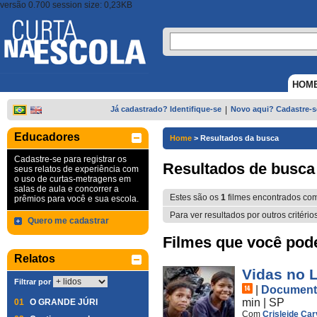
versão 0.700 session size: 0,23KB
HOM
Já cadastrado? Identifique-se
|
Novo aqui? Cadastre-s
Educadores
Home
>
Resultados da busca
Cadastre-se para registrar os
Resultados de busca
seus relatos de experiência com
o uso de curtas-metragens em
salas de aula e concorrer a
Estes são os
1
filmes encontrados co
prêmios para você e sua escola.
Para ver resultados por outros critério
Quero me cadastrar
Filmes que você pode 
Relatos
Vidas no 
Filtrar por
|
Document
min
|
SP
01
O GRANDE JÚRI
Com
Crisleide Car