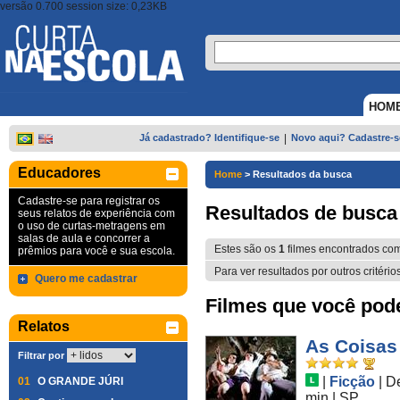
versão 0.700 session size: 0,23KB
HOM
Já cadastrado? Identifique-se
|
Novo aqui? Cadastre-s
Educadores
Home
>
Resultados da busca
Cadastre-se para registrar os
Resultados de busca
seus relatos de experiência com
o uso de curtas-metragens em
salas de aula e concorrer a
Estes são os
1
filmes encontrados co
prêmios para você e sua escola.
Para ver resultados por outros critério
Quero me cadastrar
Filmes que você pode 
Relatos
As Coisas
Filtrar por
|
Ficção
|
D
01
O GRANDE JÚRI
min
|
SP