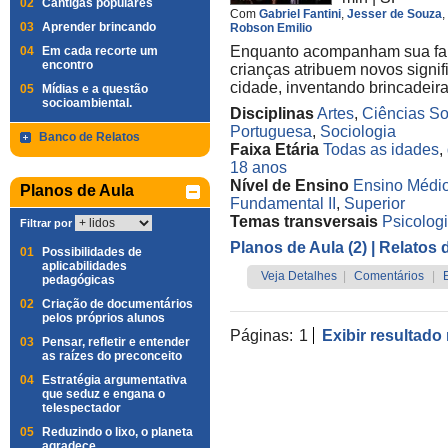
02
Cantigas populares
Com
Gabriel Fantini
,
Jesser de Souza
,
03
Aprender brincando
Robson Emilio
Enquanto acompanham sua famíl
04
Em cada recorte um
encontro
crianças atribuem novos signi
cidade, inventando brincadeira
05
Mídias e a questão
socioambiental.
Disciplinas
Artes
,
Ciências So
Portuguesa
,
Sociologia
Banco de Relatos
Faixa Etária
Todas as idades
,
18 anos
Nível de Ensino
Ensino Médi
Planos de Aula
Fundamental II
,
Superior
Temas transversais
Psicolog
Filtrar por
Planos de Aula (2)
| Relatos 
01
Possibilidades de
aplicabilidades
Veja Detalhes
|
Comentários
|
pedagógicas
02
Criação de documentários
pelos próprios alunos
Páginas:
1
Exibir resultado
03
Pensar, refletir e entender
as raízes do preconceito
04
Estratégia argumentativa
que seduz e engana o
telespectador
05
Reduzindo o lixo, o planeta
agradece