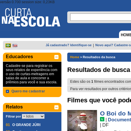
versão 0.700 session size: 0,23KB
HOM
Já cadastrado? Identifique-se
|
Novo aqui? Cadastre-s
Educadores
Home
>
Resultados da busca
Cadastre-se para registrar os
Resultados de busca
seus relatos de experiência com
o uso de curtas-metragens em
salas de aula e concorrer a
Estes são os
1
filmes encontrados co
prêmios para você e sua escola.
Para ver resultados por outros critério
Quero me cadastrar
Filmes que você pode 
Relatos
O Boi do
Filtrar por
|
Document
|
DF
01
O GRANDE JÚRI