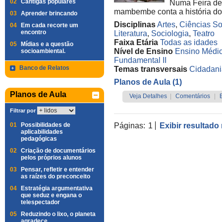
02
Cantigas populares
Numa Feira de 
mambembe conta a história d
03
Aprender brincando
Disciplinas
Artes
,
Ciências So
04
Em cada recorte um
encontro
Literatura
,
Sociologia
,
Teatro
Faixa Etária
Todas as idades
05
Mídias e a questão
Nível de Ensino
Ensino Médi
socioambiental.
Fundamental II
Banco de Relatos
Temas transversais
Cidadani
Planos de Aula (1)
Planos de Aula
Veja Detalhes
|
Comentários
|
Filtrar por
01
Possibilidades de
Páginas:
1
Exibir resultado
aplicabilidades
pedagógicas
02
Criação de documentários
pelos próprios alunos
03
Pensar, refletir e entender
as raízes do preconceito
04
Estratégia argumentativa
que seduz e engana o
telespectador
05
Reduzindo o lixo, o planeta
agradece