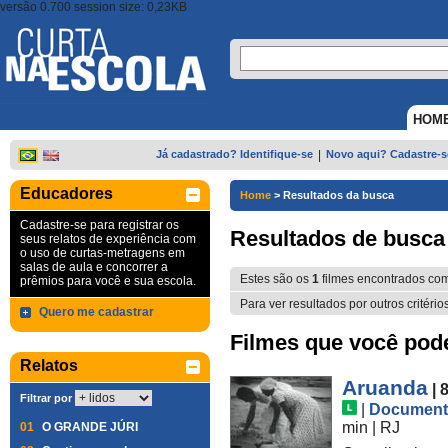
versão 0.700 session size: 0,23KB
HOM
Já cadastrado? Identifique-se
|
Novo aqui? Cadastre-s
Educadores
Home
>
Resultados da busca
Cadastre-se para registrar os
Resultados de busca
seus relatos de experiência com
o uso de curtas-metragens em
salas de aula e concorrer a
Estes são os
1
filmes encontrados co
prêmios para você e sua escola.
Para ver resultados por outros critério
Quero me cadastrar
Filmes que você pode 
Relatos
Aruanda
| 
Filtrar por
|
Document
min
|
RJ
01
O GRANDE JÚRI