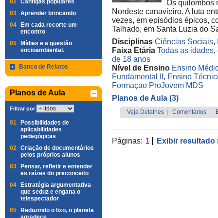
02
Cantigas populares
Os quilombos 
Nordeste canavieiro. A luta en
03
Aprender brincando
vezes, em episódios épicos, 
04
Em cada recorte um
Talhado, em Santa Luzia do Sa
encontro
Disciplinas
Ciências Sociais
,
05
Mídias e a questão
Faixa Etária
Todas as idades
,
socioambiental.
de 18 anos
Banco de Relatos
Nível de Ensino
Ensino Médi
Fundamental II
,
Ensino Técnic
Formaçao ProJovem MDS
Planos de Aula
Planos de Aula (3)
Filtrar por
Veja Detalhes
|
Comentários
|
01
Possibilidades de
aplicabilidades
pedagógicas
Páginas:
1
Exibir resultado
02
Criação de documentários
pelos próprios alunos
03
Pensar, refletir e entender
as raízes do preconceito
04
Estratégia argumentativa
que seduz e engana o
telespectador
05
Reduzindo o lixo, o planeta
agradece