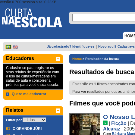
versão 0.700 session size: 0,23KB
HOM
Já cadastrado? Identifique-se
|
Novo aqui? Cadastre-s
Educadores
Home
>
Resultados da busca
Cadastre-se para registrar os
Resultados de busca
seus relatos de experiência com
o uso de curtas-metragens em
salas de aula e concorrer a
Estes são os
1
filmes encontrados co
prêmios para você e sua escola.
Para ver resultados por outros critério
Quero me cadastrar
Filmes que você pode 
Relatos
O Nosso L
Filtrar por
|
Ficção
|
D
Alcaraz
| 2005
01
O GRANDE JÚRI
Com
Bárbara Mont