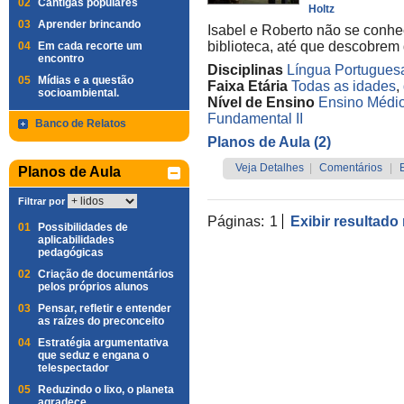
02
Cantigas populares
Holtz
03
Aprender brincando
Isabel e Roberto não se conhe
biblioteca, até que descobrem
04
Em cada recorte um
encontro
Disciplinas
Língua Portugues
05
Mídias e a questão
Faixa Etária
Todas as idades
,
socioambiental.
Nível de Ensino
Ensino Médi
Fundamental II
Banco de Relatos
Planos de Aula (2)
Veja Detalhes
|
Comentários
|
Planos de Aula
Filtrar por
Páginas:
1
Exibir resultado
01
Possibilidades de
aplicabilidades
pedagógicas
02
Criação de documentários
pelos próprios alunos
03
Pensar, refletir e entender
as raízes do preconceito
04
Estratégia argumentativa
que seduz e engana o
telespectador
05
Reduzindo o lixo, o planeta
agradece