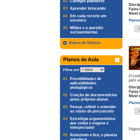
02
Cantigas populares
Discip
03
Aprender brincando
Faixa 
Nível 
04
Em cada recorte um
encontro
Planos
05
Mídias e a questão
socioambiental.
Banco de Relatos
Planos de Aula
Filtrar por
O cord
01
Possibilidades de
pelo o
aplicabilidades
Discip
pedagógicas
Faixa 
02
Criação de documentários
Nível 
pelos próprios alunos
Planos
03
Pensar, refletir e entender
as raízes do preconceito
04
Estratégia argumentativa
que seduz e engana o
telespectador
Págin
05
Reduzindo o lixo, o planeta
agradece