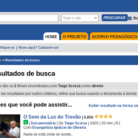
Bu
HOME
O PROJETO
ACERVO PEDAGÓGICO
ifique-se
|
Novo aqui? Cadastre-se!
e
>
Resultados da busca
ultados de busca
s são os
2
filmes encontrados com
Tiago Scorza
como
diretor
.
 ver resultados por outros critérios, refine sua busca usando a ferramenta à direita:
es que você pode assistir...
Exibir resultado na forma s
O Som da Luz do Trovão
| 5.850
|
Documentário
|
De
Tiago Scorza
| 2005
| 20 min
|
RJ
Com
Evangelista Ignácio de Oliveira
Nada se está onde se avista...