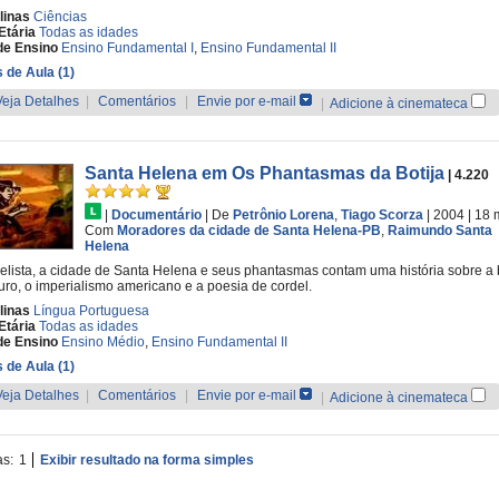
linas
Ciências
Etária
Todas as idades
de Ensino
Ensino Fundamental I
,
Ensino Fundamental II
 de Aula (1)
Veja Detalhes
|
Comentários
|
Envie por e-mail
|
Adicione à cinemateca
Santa Helena em Os Phantasmas da Botija
| 4.220
|
Documentário
|
De
Petrônio Lorena
,
Tiago Scorza
| 2004
| 18 
Com
Moradores da cidade de Santa Helena-PB
,
Raimundo Santa
Helena
elista, a cidade de Santa Helena e seus phantasmas contam uma história sobre a
uro, o imperialismo americano e a poesia de cordel.
linas
Língua Portuguesa
Etária
Todas as idades
de Ensino
Ensino Médio
,
Ensino Fundamental II
 de Aula (1)
Veja Detalhes
|
Comentários
|
Envie por e-mail
|
Adicione à cinemateca
as:
1
Exibir resultado na forma simples