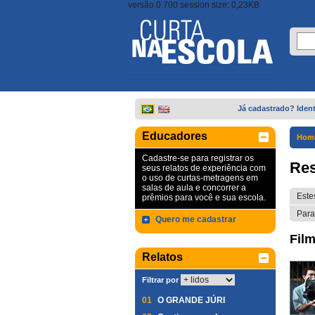
versão 0.700 session size: 0,23KB
Já cadastrado? Ident
Educadores
Hom
Cadastre-se para registrar os
Res
seus relatos de experiência com
o uso de curtas-metragens em
salas de aula e concorrer a
Este
prêmios para você e sua escola.
Para
Quero me cadastrar
Film
Relatos
Filtrar por
01
O GRANDE JÚRI