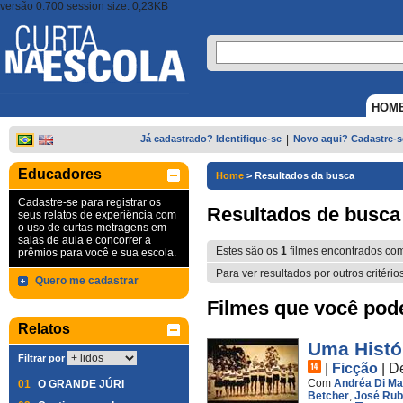
versão 0.700 session size: 0,23KB
HOM
Já cadastrado? Identifique-se
|
Novo aqui? Cadastre-s
Educadores
Home
>
Resultados da busca
Cadastre-se para registrar os
Resultados de busca
seus relatos de experiência com
o uso de curtas-metragens em
salas de aula e concorrer a
Estes são os
1
filmes encontrados co
prêmios para você e sua escola.
Para ver resultados por outros critério
Quero me cadastrar
Filmes que você pode 
Relatos
Uma Histó
Filtrar por
|
Ficção
|
D
Com
Andréa Di Ma
01
O GRANDE JÚRI
Betcher
,
José Ru