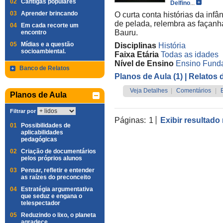
02
Cantigas populares
Delfino
...
03
Aprender brincando
O curta conta histórias da inf
de pelada, relembra as façanh
04
Em cada recorte um
Bauru.
encontro
05
Mídias e a questão
Disciplinas
História
socioambiental.
Faixa Etária
Todas as idades
Nível de Ensino
Ensino Funda
Banco de Relatos
Planos de Aula (1)
| Relatos 
Veja Detalhes
|
Comentários
|
Planos de Aula
Filtrar por
Páginas:
1
Exibir resultado
01
Possibilidades de
aplicabilidades
pedagógicas
02
Criação de documentários
pelos próprios alunos
03
Pensar, refletir e entender
as raízes do preconceito
04
Estratégia argumentativa
que seduz e engana o
telespectador
05
Reduzindo o lixo, o planeta
agradece