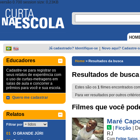
versão 0.700 session size: 0,23KB
HOM
Já cadastrado? Identifique-se
|
Novo aqui? Cadastre-s
Educadores
Home
>
Resultados da busca
Cadastre-se para registrar os
Resultados de busca
seus relatos de experiência com
o uso de curtas-metragens em
salas de aula e concorrer a
Estes são os
1
filmes encontrados co
prêmios para você e sua escola.
Para ver resultados por outros critério
Quero me cadastrar
Filmes que você pode 
Relatos
Maré Capo
Filtrar por
|
Ficção
|
D
RJ
01
O GRANDE JÚRI
Com
Felipe Satos
,