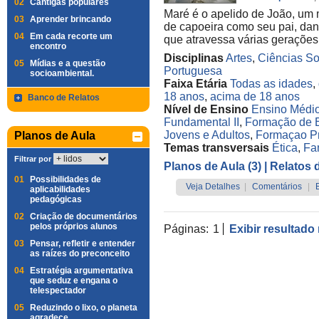
02
Cantigas populares
Maré é o apelido de João, um
03
Aprender brincando
de capoeira como seu pai, dan
04
Em cada recorte um
que atravessa várias gerações
encontro
Disciplinas
Artes
,
Ciências So
05
Mídias e a questão
Portuguesa
socioambiental.
Faixa Etária
Todas as idades
,
18 anos
,
acima de 18 anos
Banco de Relatos
Nível de Ensino
Ensino Médi
Fundamental II
,
Formação de 
Jovens e Adultos
,
Formaçao 
Planos de Aula
Temas transversais
Ética
,
Fa
Filtrar por
Planos de Aula (3)
| Relatos 
01
Possibilidades de
Veja Detalhes
|
Comentários
|
aplicabilidades
pedagógicas
02
Criação de documentários
pelos próprios alunos
Páginas:
1
Exibir resultado
03
Pensar, refletir e entender
as raízes do preconceito
04
Estratégia argumentativa
que seduz e engana o
telespectador
05
Reduzindo o lixo, o planeta
agradece