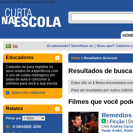
versão 0.700 session size: 0,23KB
HOM
Já cadastrado? Identifique-se
|
Novo aqui? Cadastre-s
Educadores
Home
>
Resultados da busca
Cadastre-se para registrar os
Resultados de busca
seus relatos de experiência com
o uso de curtas-metragens em
salas de aula e concorrer a
Estes são os
1
filmes encontrados co
prêmios para você e sua escola.
Para ver resultados por outros critério
Quero me cadastrar
Filmes que você pode 
Relatos
Remédios
Filtrar por
|
Ficção
|
D
Com
Andrea Caru
01
O GRANDE JÚRI
Paulo André
,
Rodri