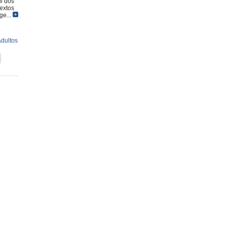
il dos
extos
e...
dultos