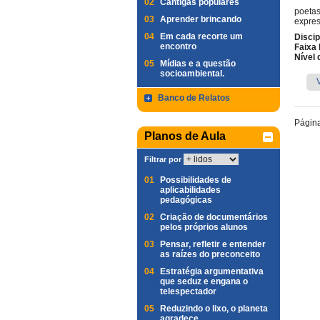
02
Cantigas populares
poetas
03
Aprender brincando
expres
04
Em cada recorte um
Discip
encontro
Faixa 
Nível 
05
Mídias e a questão
socioambiental.
Banco de Relatos
Págin
Planos de Aula
Filtrar por
01
Possibilidades de
aplicabilidades
pedagógicas
02
Criação de documentários
pelos próprios alunos
03
Pensar, refletir e entender
as raízes do preconceito
04
Estratégia argumentativa
que seduz e engana o
telespectador
05
Reduzindo o lixo, o planeta
agradece