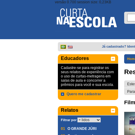
versão 0.700 session size: 0,23KB
Já cadastrado? Ident
Educadores
Hom
Cadastre-se para registrar os
Res
seus relatos de experiência com
o uso de curtas-metragens em
salas de aula e concorrer a
Este
prêmios para você e sua escola.
Para
Quero me cadastrar
Film
Relatos
Filtrar por
01
O GRANDE JÚRI