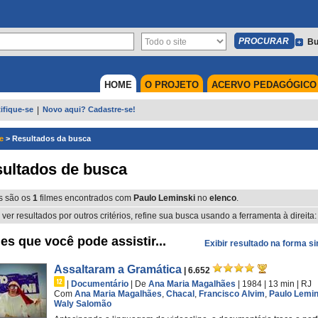
Bu
HOME
O PROJETO
ACERVO PEDAGÓGICO
ifique-se
|
Novo aqui? Cadastre-se!
e
>
Resultados da busca
ultados de busca
s são os
1
filmes encontrados com
Paulo Leminski
no
elenco
.
 ver resultados por outros critérios, refine sua busca usando a ferramenta à direita:
es que você pode assistir...
Exibir resultado na forma s
Assaltaram a Gramática
| 6.652
|
Documentário
|
De
Ana Maria Magalhães
| 1984
| 13 min
|
RJ
Com
Ana Maria Magalhães
,
Chacal
,
Francisco Alvim
,
Paulo Lemin
Waly Salomão