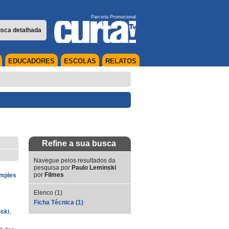
Parceria Promocional
sca detalhada
EDUCADORES
ESCOLAS
RELATOS
Refine a sua busca
Navegue pelos resultados da
pesquisa por
Paulo Leminski
por
Filmes
imples
Elenco (1)
Ficha Técnica (1)
ski
,