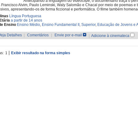
Antecipando a linguagem do videoclipe, o documentário traça o perf
 Francisco Alvim, Paulo Leminski, Waly Salomão e Chacal por meio de poemas e t
sivos, apresentando-os de forma ficcional e performática. O filme também homenag
linas
Língua Portuguesa
Etária
a partir de 14 anos
de Ensino
Ensino Médio
,
Ensino Fundamental II
,
Superior
,
Educação de Jovens e A
Veja Detalhes
|
Comentários
|
Envie por e-mail
|
Adicione à cinemateca
as:
1
Exibir resultado na forma simples