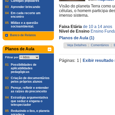
02
Cantigas populares
Visão do planeta Terra como 
03
Aprender brincando
células, o homem participa des
04
Em cada recorte um
imenso sistema.
encontro
05
Mídias e a questão
Faixa Etária
de 10 a 14 anos
socioambiental.
Nível de Ensino
Ensino Funda
Banco de Relatos
Planos de Aula (1)
Veja Detalhes
|
Comentários
|
Planos de Aula
Filtrar por
Páginas:
1
Exibir resultado
01
Possibilidades de
aplicabilidades
pedagógicas
02
Criação de documentários
pelos próprios alunos
03
Pensar, refletir e entender
as raízes do preconceito
04
Estratégia argumentativa
que seduz e engana o
telespectador
05
Reduzindo o lixo, o planeta
agradece