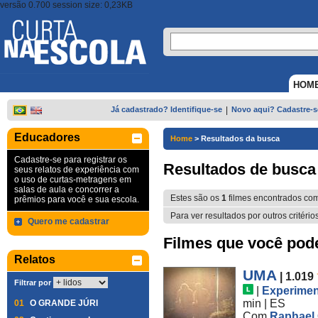
versão 0.700 session size: 0,23KB
HOM
Já cadastrado? Identifique-se
|
Novo aqui? Cadastre-s
Educadores
Home
>
Resultados da busca
Cadastre-se para registrar os
Resultados de busca
seus relatos de experiência com
o uso de curtas-metragens em
salas de aula e concorrer a
Estes são os
1
filmes encontrados co
prêmios para você e sua escola.
Para ver resultados por outros critério
Quero me cadastrar
Filmes que você pode 
Relatos
UMA
| 1.019
Filtrar por
|
Experimen
min
|
ES
01
O GRANDE JÚRI
Com
Raphael