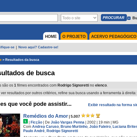
Bu
HOME
O PROJETO
ACERVO PEDAGÓGICO
ifique-se
|
Novo aqui? Cadastre-se!
e
>
Resultados da busca
ultados de busca
s são os
1
filmes encontrados com
Rodrigo Signoretti
no
elenco
.
 ver resultados por outros critérios, refine sua busca usando a ferramenta à direita:
es que você pode assistir...
Exibir resultado na forma s
Remédios do Amor
| 5.007
|
Ficção
|
De
João Vargas Penna
| 2002
| 19 min
|
MG
Com
Andrea Caruso
,
Bruno Murtinho
,
João Faleiro
,
Luciana Brite
Paulo André
,
Rodrigo Signoretti