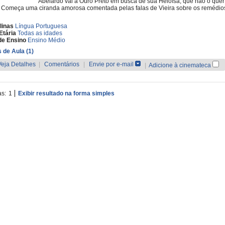
Abelardo vai a Ouro Preto em busca de sua Heloísa, que não o quer
. Começa uma ciranda amorosa comentada pelas falas de Vieira sobre os remédio
linas
Língua Portuguesa
Etária
Todas as idades
de Ensino
Ensino Médio
 de Aula (1)
Veja Detalhes
|
Comentários
|
Envie por e-mail
|
Adicione à cinemateca
as:
1
Exibir resultado na forma simples