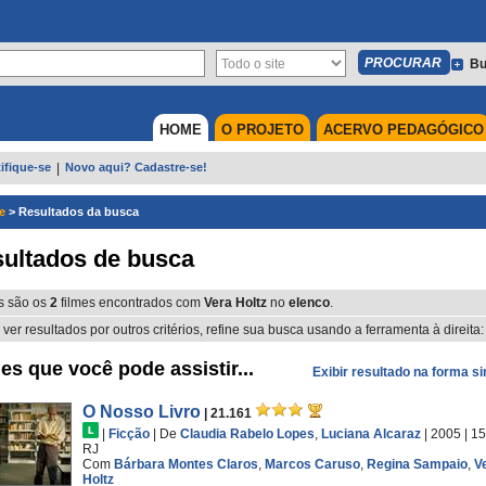
Bu
HOME
O PROJETO
ACERVO PEDAGÓGICO
ifique-se
|
Novo aqui? Cadastre-se!
e
>
Resultados da busca
ultados de busca
s são os
2
filmes encontrados com
Vera Holtz
no
elenco
.
 ver resultados por outros critérios, refine sua busca usando a ferramenta à direita:
es que você pode assistir...
Exibir resultado na forma s
O Nosso Livro
| 21.161
|
Ficção
|
De
Claudia Rabelo Lopes
,
Luciana Alcaraz
| 2005
| 1
RJ
Com
Bárbara Montes Claros
,
Marcos Caruso
,
Regina Sampaio
,
V
Holtz