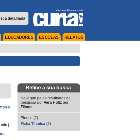
Parceria Promocional
sca detalhada
EDUCADORES
ESCOLAS
RELATOS
Refine a sua busca
Navegue pelos resultados da
pesquisa por
Vera Holtz
por
Filmes
imples
Elenco (2)
Ficha Técnica (2)
5 min
|
era