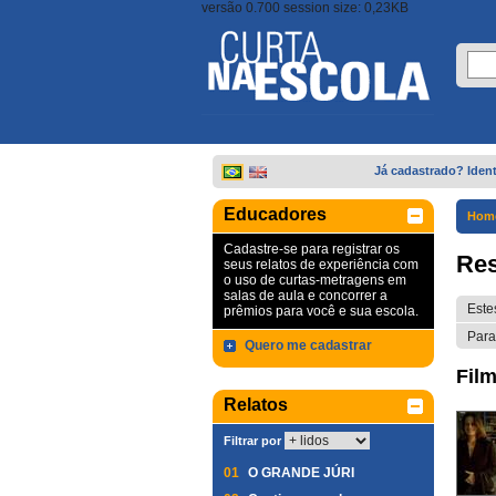
versão 0.700 session size: 0,23KB
Já cadastrado? Ident
Educadores
Hom
Cadastre-se para registrar os
Res
seus relatos de experiência com
o uso de curtas-metragens em
salas de aula e concorrer a
Este
prêmios para você e sua escola.
Para
Quero me cadastrar
Film
Relatos
Filtrar por
01
O GRANDE JÚRI