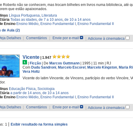
 e Roberto não se conhecem, mas trocam bilhetes em livros numa biblioteca, até q
brem que estão apaixonados.
linas
Língua Portuguesa
,
Literatura
Etária
Todas as idades
,
de 7 a 10 anos
,
de 10 a 14 anos
de Ensino
Ensino Médio
,
Ensino Fundamental I
,
Ensino Fundamental II
 de Aula (2)
Veja Detalhes
|
Comentários
|
Envie por e-mail
|
Adicione à cinemateca
Vicente
| 1.947
|
Ficção
|
De
Marcos Guttmann
| 1995
| 11 min
|
RJ
Com
Dudu Sandroni
,
Marcelo Escorel
,
Marcelo Kingston
,
Maria Ri
Vera Holtz
Vicente do latim Vincente, de Vincens, particípio do verbo Vincére, V
or.
linas
Educação Física
,
Sociologia
Etária
a partir de 14 anos
,
de 10 a 14 anos
de Ensino
Ensino Médio
,
Ensino Fundamental I
,
Ensino Fundamental II
Veja Detalhes
|
Comentários
|
Envie por e-mail
|
Adicione à cinemateca
as:
1
Exibir resultado na forma simples