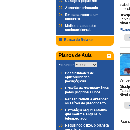
02
Cantigas populares
Isabel
03
Aprender brincando
desco
04
Em cada recorte um
Discip
encontro
Faixa 
Nível 
05
Mídias e a questão
Planos
socioambiental.
Banco de Relatos
Planos de Aula
Filtrar por
01
Possibilidades de
aplicabilidades
Venced
pedagógicas
Discip
02
Criação de documentários
Faixa 
pelos próprios alunos
Nível 
03
Pensar, refletir e entender
as raízes do preconceito
04
Estratégia argumentativa
que seduz e engana o
telespectador
Págin
05
Reduzindo o lixo, o planeta
agradece